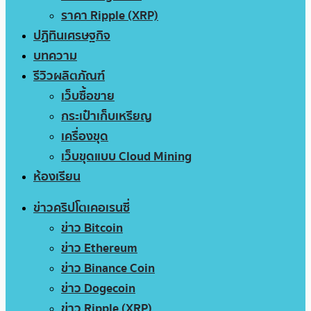
ราคา Ripple (XRP)
ปฏิทินเศรษฐกิจ
บทความ
รีวิวผลิตภัณฑ์
เว็บซื้อขาย
กระเป๋าเก็บเหรียญ
เครื่องขุด
เว็บขุดแบบ Cloud Mining
ห้องเรียน
ข่าวคริปโตเคอเรนซี่
ข่าว Bitcoin
ข่าว Ethereum
ข่าว Binance Coin
ข่าว Dogecoin
ข่าว Ripple (XRP)