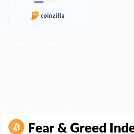
ติดตามเราบน Facebook
สภาวะตลาด (ความกลัว vs ความโลภ)