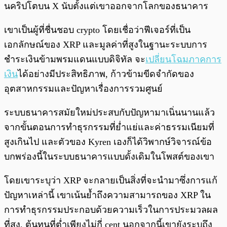
นคริปโตบน X นับตั้งแต่เขาออกจากโลกของธนาคาร
เขาเป็นผู้ที่ชื่นชอบ crypto โดยเชื่อว่าฟีเจอร์ที่เป็น
เอกลักษณ์ของ XRP และมูลค่าที่สูงในฐานะระบบการ
ชำระเงินข้ามพรมแดนแบบดิจิทัล จะ
เปลี่ยนโฉมภาคการ
เงิน
ได้อย่างมีประสิทธิภาพ, ก้าวข้ามขีดจำกัดของ
อุตสาหกรรมและปัญหาเรื่องการรวมศูนย์
ระบบธนาคารสมัยใหม่ประสบกับปัญหามาเนิ่นนานแล้ว
จากขั้นตอนการทำธุรกรรมที่ย่ำแย่และค่าธรรมเนียมที่
สูงเกินไป และตัวของ Kyren เองก็ได้วิพากษ์วิจารณ์ข้อ
บกพร่องนี้ในระบบธนาคารแบบดั้งเดิมในโพสต์ของเขา
โดยเขาระบุว่า XRP จะกลายเป็นสิ่งที่จะนำมาซึ่งการแก้
ปัญหาเหล่านี้ เขาเน้นย้ำถึงความสามารถของ XRP ใน
การทำธุรกรรมประกอบด้วยความเร็วในการประมวลผล
ที่สูง, ต้นทุนที่ต่ำเพียงไม่กี่ cent นอกจากนี้เขายังระบุถึง