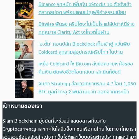
Binance รุกหนัก เพิ่มหุ้น bStocks 10 ตัวดังเข้า
ตลาดสปอต พร้อมแคมเปญฟรีค่าธรรมเนียม
Bitwise ฟันธง คริปโตจะไม่เป็นไร แม้สัปดาห์นี้ร่าง
กฎหมาย Clarity Act จะโหวตไม่ผ่าน
‘อ.ตั๊ม’ ถอดปลั้ก Blockclock เก็บเข้าตู้ หวั่นพิษ
Coldcard ลุกลามสู่อุปกรณ์คริปโทฯ ในบ้าน
เหยื่อ Coldcard ใช้ Bitcoin ส่งข้อความหาโจรขอ
คืนเงิน ตัดพ้อชีวิตโอนกลับมาสักนิดก็ยังดี
จับตา Strategy ส่อแววเทขายรอบ 4 ? โอน 1,030
BTC มูลค่าทะลุ 2 พันล้านบาท ออกจากกระเป๋า
เป้าหมายของเรา
Siam Blockchain มุ่งมั่นที่จะช่วยนำเสนอสารเกี่ยวกับ
Cryptocurrency และเทคโนโลยีบล็อกเชนเพื่อคนไทย ในภาษาไทย เรา
รวบรวมข้อมูลส่วนใหญ่จากเว็บไซต์และเว็บบอร์ดต่างประเทศและนำมา