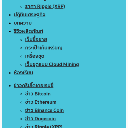
ราคา Ripple (XRP)
ปฏิทินเศรษฐกิจ
บทความ
รีวิวผลิตภัณฑ์
เว็บซื้อขาย
กระเป๋าเก็บเหรียญ
เครื่องขุด
เว็บขุดแบบ Cloud Mining
ห้องเรียน
ข่าวคริปโตเคอเรนซี่
ข่าว Bitcoin
ข่าว Ethereum
ข่าว Binance Coin
ข่าว Dogecoin
ข่าว Ripple (XRP)