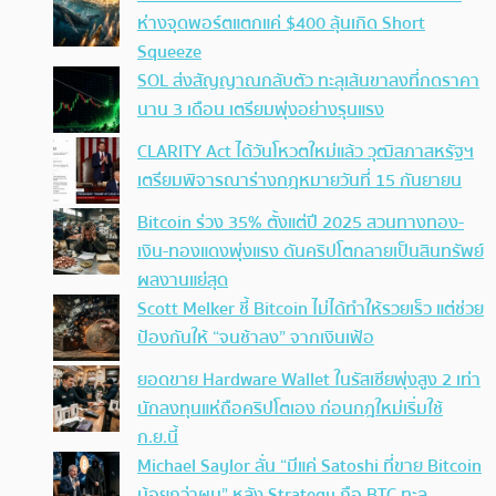
ห่างจุดพอร์ตแตกแค่ $400 ลุ้นเกิด Short
Squeeze
SOL ส่งสัญญาณกลับตัว ทะลุเส้นขาลงที่กดราคา
นาน 3 เดือน เตรียมพุ่งอย่างรุนแรง
CLARITY Act ได้วันโหวตใหม่แล้ว วุฒิสภาสหรัฐฯ
เตรียมพิจารณาร่างกฎหมายวันที่ 15 กันยายน
Bitcoin ร่วง 35% ตั้งแต่ปี 2025 สวนทางทอง-
เงิน-ทองแดงพุ่งแรง ดันคริปโตกลายเป็นสินทรัพย์
ผลงานแย่สุด
Scott Melker ชี้ Bitcoin ไม่ได้ทำให้รวยเร็ว แต่ช่วย
ป้องกันให้ “จนช้าลง” จากเงินเฟ้อ
ยอดขาย Hardware Wallet ในรัสเซียพุ่งสูง 2 เท่า
นักลงทุนแห่ถือคริปโตเอง ก่อนกฎใหม่เริ่มใช้
ก.ย.นี้
Michael Saylor ลั่น “มีแค่ Satoshi ที่ขาย Bitcoin
น้อยกว่าผม” หลัง Strategy ถือ BTC ทะลุ