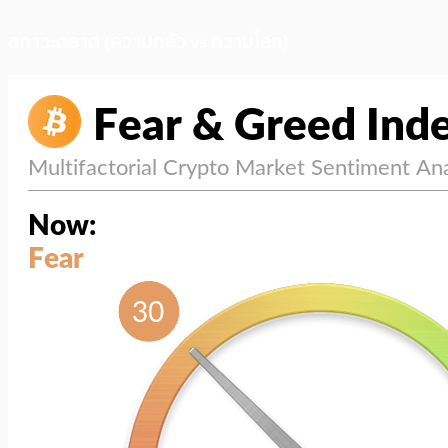
สภาวะตลาด (ความกลัว vs ความโลภ)