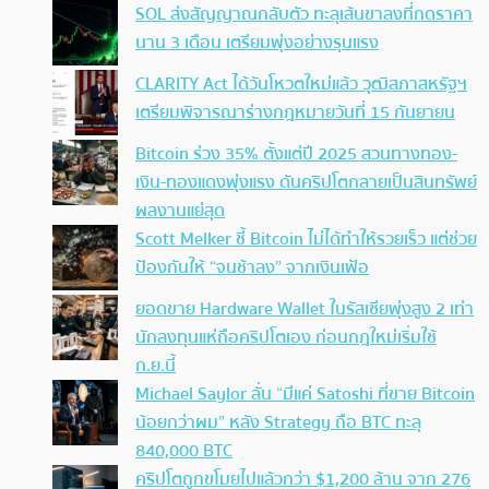
SOL ส่งสัญญาณกลับตัว ทะลุเส้นขาลงที่กดราคา
นาน 3 เดือน เตรียมพุ่งอย่างรุนแรง
CLARITY Act ได้วันโหวตใหม่แล้ว วุฒิสภาสหรัฐฯ
เตรียมพิจารณาร่างกฎหมายวันที่ 15 กันยายน
Bitcoin ร่วง 35% ตั้งแต่ปี 2025 สวนทางทอง-
เงิน-ทองแดงพุ่งแรง ดันคริปโตกลายเป็นสินทรัพย์
ผลงานแย่สุด
Scott Melker ชี้ Bitcoin ไม่ได้ทำให้รวยเร็ว แต่ช่วย
ป้องกันให้ “จนช้าลง” จากเงินเฟ้อ
ยอดขาย Hardware Wallet ในรัสเซียพุ่งสูง 2 เท่า
นักลงทุนแห่ถือคริปโตเอง ก่อนกฎใหม่เริ่มใช้
ก.ย.นี้
Michael Saylor ลั่น “มีแค่ Satoshi ที่ขาย Bitcoin
น้อยกว่าผม” หลัง Strategy ถือ BTC ทะลุ
840,000 BTC
คริปโตถูกขโมยไปแล้วกว่า $1,200 ล้าน จาก 276