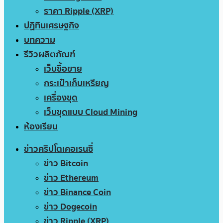
ราคา Ripple (XRP)
ปฏิทินเศรษฐกิจ
บทความ
รีวิวผลิตภัณฑ์
เว็บซื้อขาย
กระเป๋าเก็บเหรียญ
เครื่องขุด
เว็บขุดแบบ Cloud Mining
ห้องเรียน
ข่าวคริปโตเคอเรนซี่
ข่าว Bitcoin
ข่าว Ethereum
ข่าว Binance Coin
ข่าว Dogecoin
ข่าว Ripple (XRP)