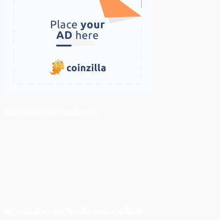
ติดตามเราบน Facebook
สภาวะตลาด (ความกลัว vs ความโลภ)