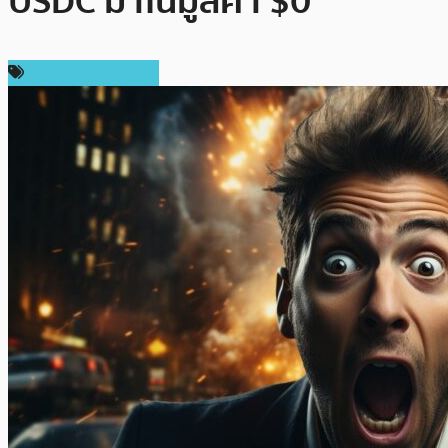
USDC มาในมูลค่า $0
ข่าวคริปโตเคอเรนซี่