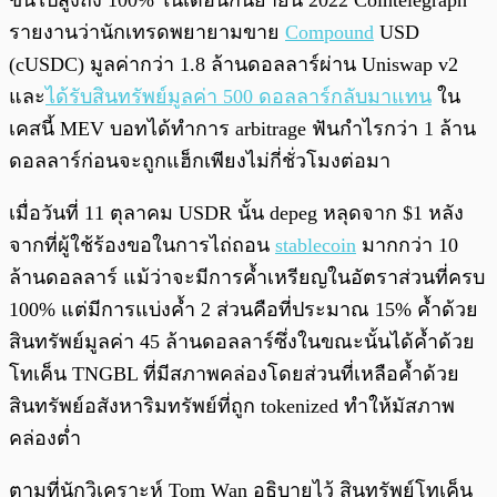
ขึ้นไปสูงถึง 100% ในเดือนกันยายน 2022 Cointelegraph
รายงานว่านักเทรดพยายามขาย
Compound
USD
(cUSDC) มูลค่ากว่า 1.8 ล้านดอลลาร์ผ่าน Uniswap v2
และ
ได้รับสินทรัพย์มูลค่า 500 ดอลลาร์กลับมาแทน
ใน
เคสนี้ MEV บอทได้ทำการ arbitrage ฟันกำไรกว่า 1 ล้าน
ดอลลาร์ก่อนจะถูกแฮ็กเพียงไม่กี่ชั่วโมงต่อมา
เมื่อวันที่ 11 ตุลาคม USDR นั้น depeg หลุดจาก $1 หลัง
จากที่ผู้ใช้ร้องขอในการไถ่ถอน
stablecoin
มากกว่า 10
ล้านดอลลาร์ แม้ว่าจะมีการค้ำเหรียญในอัตราส่วนที่ครบ
100% แต่มีการแบ่งค้ำ 2 ส่วนคือที่ประมาณ 15% ค้ำด้วย
สินทรัพย์มูลค่า 45 ล้านดอลลาร์ซึ่งในขณะนั้นได้ค้ำด้วย
โทเค็น TNGBL ที่มีสภาพคล่องโดยส่วนที่เหลือค้ำด้วย
สินทรัพย์อสังหาริมทรัพย์ที่ถูก tokenized ทำให้มัสภาพ
คล่องต่ำ
ตามที่นักวิเคราะห์ Tom Wan อธิบายไว้ สินทรัพย์โทเค็น