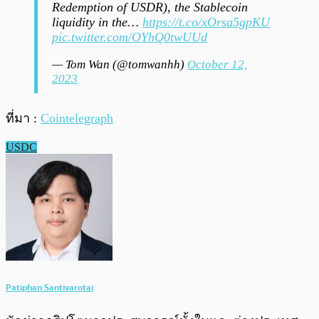
Redemption of USDR), the Stablecoin
liquidity in the…
https://t.co/xOrsa5gpKU
pic.twitter.com/OYhQ0twUUd
— Tom Wan (@tomwanhh)
October 12,
2023
ที่มา :
Cointelegraph
USDC
Patiphan Santivarotai