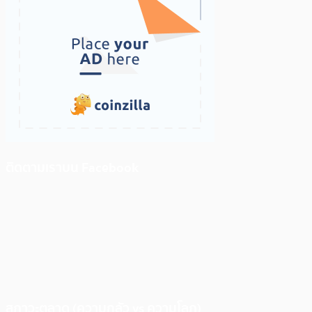
ติดตามเราบน Facebook
สภาวะตลาด (ความกลัว vs ความโลภ)