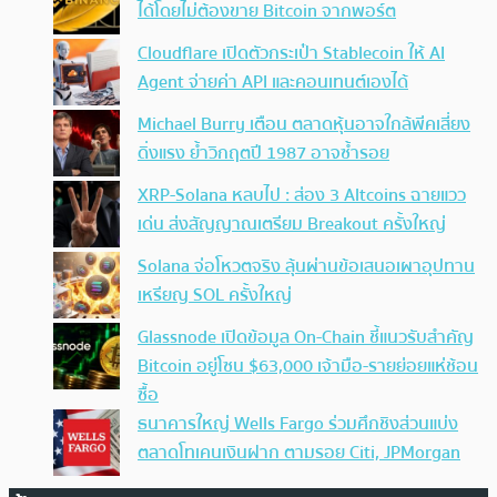
ได้โดยไม่ต้องขาย Bitcoin จากพอร์ต
Cloudflare เปิดตัวกระเป๋า Stablecoin ให้ AI
Agent จ่ายค่า API และคอนเทนต์เองได้
Michael Burry เตือน ตลาดหุ้นอาจใกล้พีคเสี่ยง
ดิ่งแรง ย้ำวิกฤตปี 1987 อาจซ้ำรอย
XRP-Solana หลบไป : ส่อง 3 Altcoins ฉายแวว
เด่น ส่งสัญญาณเตรียม Breakout ครั้งใหญ่
Solana จ่อโหวตจริง ลุ้นผ่านข้อเสนอเผาอุปทาน
เหรียญ SOL ครั้งใหญ่
Glassnode เปิดข้อมูล On-Chain ชี้แนวรับสำคัญ
Bitcoin อยู่โซน $63,000 เจ้ามือ-รายย่อยแห่ช้อน
ซื้อ
ธนาคารใหญ่ Wells Fargo ร่วมศึกชิงส่วนแบ่ง
ตลาดโทเคนเงินฝาก ตามรอย Citi, JPMorgan