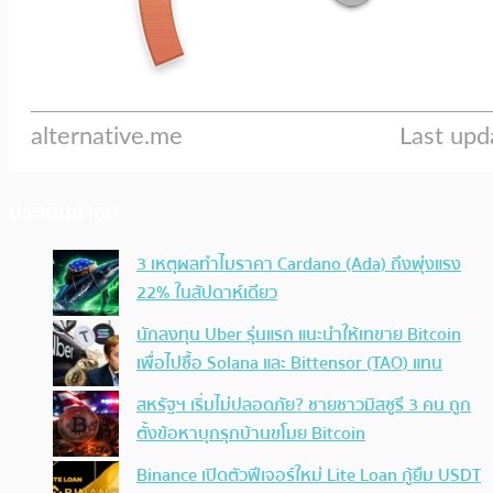
ประเด็นล่าสุด
3 เหตุผลทำไมราคา Cardano (Ada) ถึงพุ่งแรง
22% ในสัปดาห์เดียว
นักลงทุน Uber รุ่นแรก แนะนำให้เทขาย Bitcoin
เพื่อไปซื้อ Solana และ Bittensor (TAO) แทน
สหรัฐฯ เริ่มไม่ปลอดภัย? ชายชาวมิสซูรี 3 คน ถูก
ตั้งข้อหาบุกรุกบ้านขโมย Bitcoin
Binance เปิดตัวฟีเจอร์ใหม่ Lite Loan กู้ยืม USDT