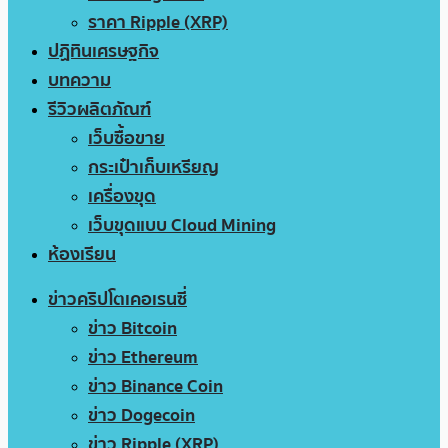
ราคา Ripple (XRP)
ปฏิทินเศรษฐกิจ
บทความ
รีวิวผลิตภัณฑ์
เว็บซื้อขาย
กระเป๋าเก็บเหรียญ
เครื่องขุด
เว็บขุดแบบ Cloud Mining
ห้องเรียน
ข่าวคริปโตเคอเรนซี่
ข่าว Bitcoin
ข่าว Ethereum
ข่าว Binance Coin
ข่าว Dogecoin
ข่าว Ripple (XRP)