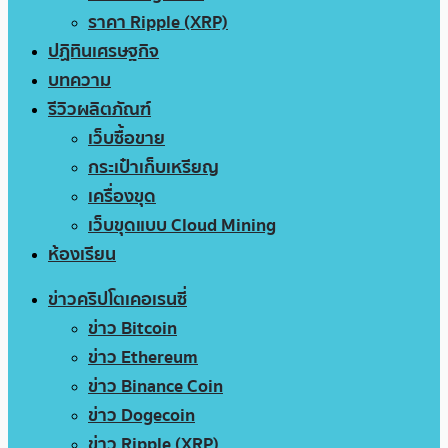
ราคา Ripple (XRP)
ปฏิทินเศรษฐกิจ
บทความ
รีวิวผลิตภัณฑ์
เว็บซื้อขาย
กระเป๋าเก็บเหรียญ
เครื่องขุด
เว็บขุดแบบ Cloud Mining
ห้องเรียน
ข่าวคริปโตเคอเรนซี่
ข่าว Bitcoin
ข่าว Ethereum
ข่าว Binance Coin
ข่าว Dogecoin
ข่าว Ripple (XRP)