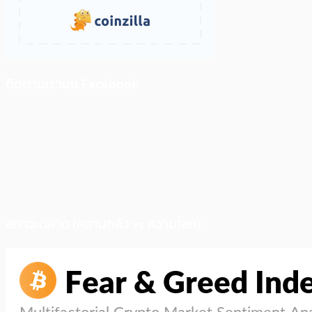
ติดตามเราบน Facebook
สภาวะตลาด (ความกลัว vs ความโลภ)