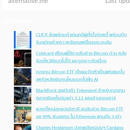
ประเด็นล่าสุด
CLICX ลั่นพร้อมดำเนินคดีผู้ตั้งใจบิดหนี้ พร้อมปิด
รับสมัครชั่วคราวหลังคนแห่ยื่นจนระบบล้น
Coldcard เตือนผู้ใช้งานรีบย้าย Bitcoin ด่วน หลัง
ช่องโหว่ยังอุดไม่ได้ และถูกเจาะต่อเนื่อง
กองทุน Bitcoin ETF เจ๊งและปิดตัวเป็นแห่งแรกใน
สหรัฐหลังเงินทุนไหลออกไปฝั่ง AI
BlackRock ลุยเปิดตัว Tokenized สำหรับกองทุน
ตลาดเงินยุโรปมูลค่า 3.11 แสนล้านดอลลาร์
แบงก์ใหญ่สุดของอิตาลี ลดสัดส่วน Bitcoin ETF
ลง 99% หันลงทุน ใน Ethereum แทนถึง 3 เท่า
Charles Hoskinson ปลุกพลังคอมมูฯ Cardano