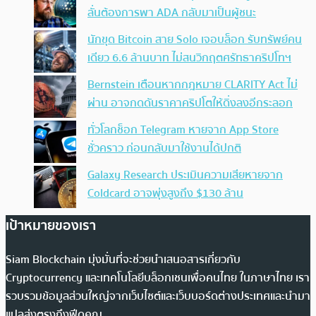
ลั่นต้องการพา ADA กลับมาเป็นผู้ชนะ
นักขุด Bitcoin สาย Solo เจอบล็อก รับทรัพย์คน
เดียว 6.6 ล้านบาท ไม่สนวิกฤตศรัทธาคริปโทฯ
Bernstein เตือนหากกฎหมาย CLARITY Act ไม่
ผ่าน อาจกดดันราคาคริปโตให้ดิ่งลงอีกระลอก
ทั่วโลกช็อก Telegram หายจาก App Store
ชั่วคราว ก่อนกลับมาใช้งานได้ปกติ
Galaxy Research ประเมินความเสียหายจาก
Coldcard อาจพุ่งสูงถึง $130 ล้าน
เป้าหมายของเรา
Siam Blockchain มุ่งมั่นที่จะช่วยนำเสนอสารเกี่ยวกับ
Cryptocurrency และเทคโนโลยีบล็อกเชนเพื่อคนไทย ในภาษาไทย เรา
รวบรวมข้อมูลส่วนใหญ่จากเว็บไซต์และเว็บบอร์ดต่างประเทศและนำมา
แปลส่งตรงถึงฟีดคุณ