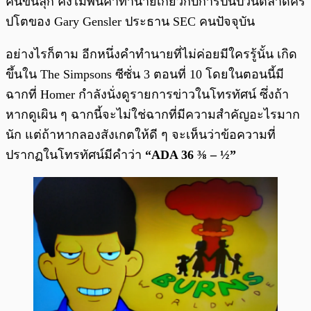
คนขนลุก คงไม่พ้นคำทำนายเกี่ยวกับการปั่นป่วนตลาดคริ
ปโตของ Gary Gensler ประธาน SEC คนปัจจุบัน
อย่างไรก็ตาม อีกหนึ่งคำทำนายที่ไม่ค่อยมีใครรู้นั้น เกิด
ขึ้นใน The Simpsons ซีซั่น 3 ตอนที่ 10 โดยในตอนนี้มี
ฉากที่ Homer กำลังนั่งดูรายการข่าวในโทรทัศน์ ซึ่งถ้า
หากดูเผิน ๆ ฉากนี้จะไม่ใช่ฉากที่มีความสำคัญอะไรมาก
นัก แต่ถ้าหากลองสังเกตให้ดี ๆ จะเห็นว่าข้อความที่
ปรากฏในโทรทัศน์มีคำว่า
“ADA 36 ⅜ – ½”