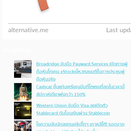
ประเด็นล่าสุด
Broadridge จับมือ Payward Services เปิดทางผู้
ถือหุ้นโทเคน xStocksโหวตลงมติในการประชุมผู้
ถือหุ้นจริง
Cashcat ขึ้นแท่นเหรียญมีมที่โตแรงที่สุดในเวลานี้
สัปดาห์เดียวพุ่งกว่า 150%
Western Union จับมือ Visa ลุยเปิดตัว
Stablecard ดันโอนเงินผ่าน Stablecoin
ไขความลับนักลงทุนคริปโทฯ เกาหลีใต้! รอดจาก