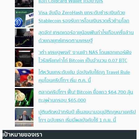
แฮก Coldcard Wallet ได้อย่างไร
Visa จับมือ ZeroHash ยกระดับชำระเงินด้วย
Stablecoin รองรับการโอนเงินรวดเร็วข้ามโลก
สุดจัด! เทรดเดอร์อายุน้อยฟันกำไรเกือบครึ่งล้าน
ด้วยกลยุทธ์เทรดตามเศรษฐี
‘เต๋า เศรษฐพงศ์’ งานเข้า NAS โดนแฮกเกอร์ฝัง
ไวรัสเรียกค่าไถ่ Bitcoin เป็นจำนวน 0.07 BTC
ไต้หวันยกระดับเข้ม จ่อบังคับใช้กฏ Travel Rule
คุมโอนคริปโทฯ เริ่ม ต.ค. นี้
ตลาดคริปโทฯ ฟื้น! Bitcoin ยื้อแถว $64,700 ลุ้น
ทะลุผ่านกรอบ $65,000
ปูตินตัดหน้าทรัมป์ เซ็นลงนามอนุมัติกฎหมายคริป
โทฯ ฉบับแรก เริ่มมีผลบังคับใช้ 1 ก.ย. นี้
เป้าหมายของเรา