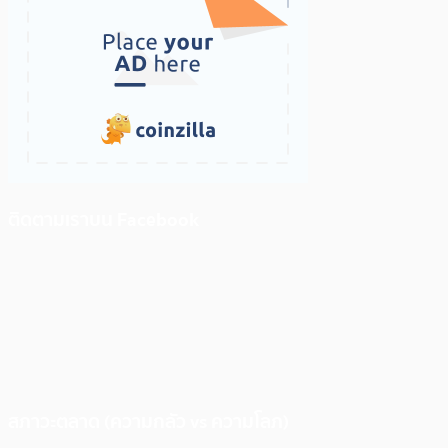
ติดตามเราบน Facebook
สภาวะตลาด (ความกลัว vs ความโลภ)