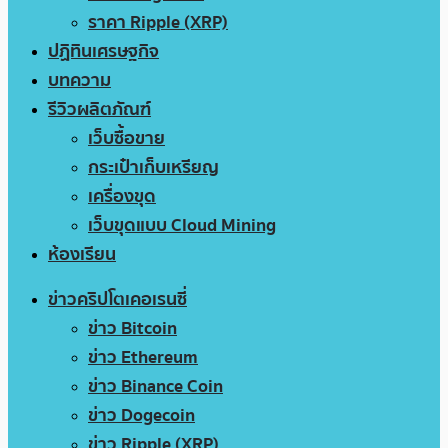
ราคา Ripple (XRP)
ปฏิทินเศรษฐกิจ
บทความ
รีวิวผลิตภัณฑ์
เว็บซื้อขาย
กระเป๋าเก็บเหรียญ
เครื่องขุด
เว็บขุดแบบ Cloud Mining
ห้องเรียน
ข่าวคริปโตเคอเรนซี่
ข่าว Bitcoin
ข่าว Ethereum
ข่าว Binance Coin
ข่าว Dogecoin
ข่าว Ripple (XRP)