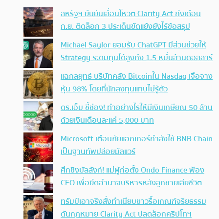
สหรัฐฯ ยืนยันเลื่อนโหวต Clarity Act ถึงเดือน
ก.ย. ติดล็อก 3 ประเด็นขัดแย้งยังไร้ข้อสรุป
Michael Saylor ยอมรับ ChatGPT มีส่วนช่วยให้
Strategy ระดมทุนได้สูงถึง 1.5 หมื่นล้านดอลลาร์
แฉกลยุทธ์ บริษัทคลัง Bitcoinใน Nasdaq เจือจาง
หุ้น 98% โดยที่นักลงทุนแทบไม่รู้ตัว
ดร.เอ็ม ชี้ช่อง! ทำอย่างไรให้มีเงินเกษียณ 50 ล้าน
ด้วยเงินเดือนละแค่ 5,000 บาท
Microsoft เตือนภัยแฮกเกอร์กำลังใช้ BNB Chain
เป็นฐานทัพปล่อยมัลแวร์
ศึกชิงบัลลังก์! แม่ผู้ก่อตั้ง Ondo Finance ฟ้อง
CEO เพื่อยึดอำนาจบริหารหลังลูกชายเสียชีวิต
ทรัมป์เอาจริง สั่งทำเนียบขาวรื้อเกณฑ์จริยธรรม
ดันกฎหมาย Clarity Act ปลดล็อกคริปโทฯ