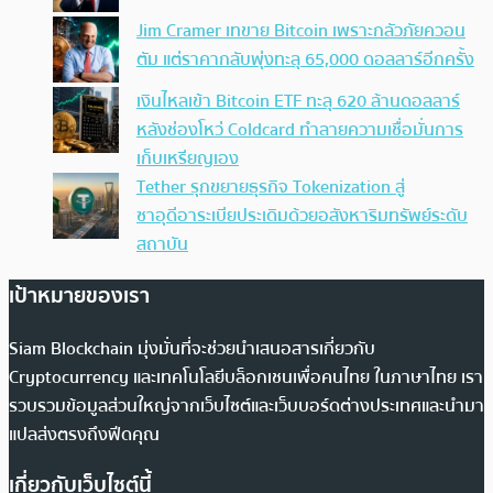
Jim Cramer เทขาย Bitcoin เพราะกลัวภัยควอน
ตัม แต่ราคากลับพุ่งทะลุ 65,000 ดอลลาร์อีกครั้ง
เงินไหลเข้า Bitcoin ETF ทะลุ 620 ล้านดอลลาร์
หลังช่องโหว่ Coldcard ทำลายความเชื่อมั่นการ
เก็บเหรียญเอง
Tether รุกขยายธุรกิจ Tokenization สู่
ซาอุดีอาระเบียประเดิมด้วยอสังหาริมทรัพย์ระดับ
สถาบัน
เป้าหมายของเรา
Siam Blockchain มุ่งมั่นที่จะช่วยนำเสนอสารเกี่ยวกับ
Cryptocurrency และเทคโนโลยีบล็อกเชนเพื่อคนไทย ในภาษาไทย เรา
รวบรวมข้อมูลส่วนใหญ่จากเว็บไซต์และเว็บบอร์ดต่างประเทศและนำมา
แปลส่งตรงถึงฟีดคุณ
เกี่ยวกับเว็บไซต์นี้