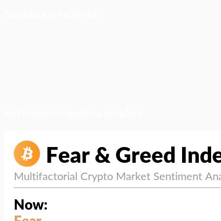
ติดตามเราบน Facebook
สภาวะตลาด (ความกลัว vs ความโลภ)