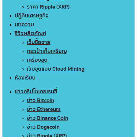
ราคา Ripple (XRP)
ปฏิทินเศรษฐกิจ
บทความ
รีวิวผลิตภัณฑ์
เว็บซื้อขาย
กระเป๋าเก็บเหรียญ
เครื่องขุด
เว็บขุดแบบ Cloud Mining
ห้องเรียน
ข่าวคริปโตเคอเรนซี่
ข่าว Bitcoin
ข่าว Ethereum
ข่าว Binance Coin
ข่าว Dogecoin
ข่าว Ripple (XRP)