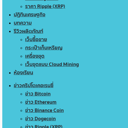
ราคา Ripple (XRP)
ปฏิทินเศรษฐกิจ
บทความ
รีวิวผลิตภัณฑ์
เว็บซื้อขาย
กระเป๋าเก็บเหรียญ
เครื่องขุด
เว็บขุดแบบ Cloud Mining
ห้องเรียน
ข่าวคริปโตเคอเรนซี่
ข่าว Bitcoin
ข่าว Ethereum
ข่าว Binance Coin
ข่าว Dogecoin
ข่าว Ripple (XRP)