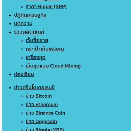
ราคา Ripple (XRP)
ปฏิทินเศรษฐกิจ
บทความ
รีวิวผลิตภัณฑ์
เว็บซื้อขาย
กระเป๋าเก็บเหรียญ
เครื่องขุด
เว็บขุดแบบ Cloud Mining
ห้องเรียน
ข่าวคริปโตเคอเรนซี่
ข่าว Bitcoin
ข่าว Ethereum
ข่าว Binance Coin
ข่าว Dogecoin
ข่าว Ripple (XRP)