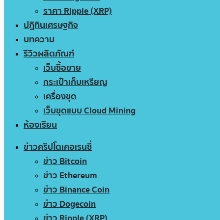
ราคา Ripple (XRP)
ปฏิทินเศรษฐกิจ
บทความ
รีวิวผลิตภัณฑ์
เว็บซื้อขาย
กระเป๋าเก็บเหรียญ
เครื่องขุด
เว็บขุดแบบ Cloud Mining
ห้องเรียน
ข่าวคริปโตเคอเรนซี่
ข่าว Bitcoin
ข่าว Ethereum
ข่าว Binance Coin
ข่าว Dogecoin
ข่าว Ripple (XRP)