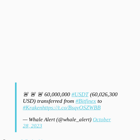
🚨 🚨 🚨 60,000,000
#USDT
(60,026,300
USD) transferred from
#Bitfinex
to
#Kraken
https://t.co/BsqvOSZWBB
— Whale Alert (@whale_alert)
October
28, 2023