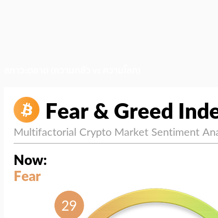
สภาวะตลาด (ความกลัว vs ความโลภ)