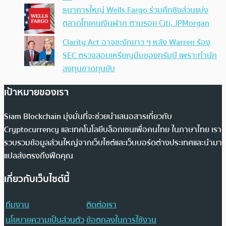
ธนาคารใหญ่ Wells Fargo ร่วมศึกชิงส่วนแบ่ง
ตลาดโทเคนเงินฝาก ตามรอย Citi, JPMorgan
Clarity Act อาจชะงักยาว ๆ หลัง Warren ร้อง
SEC ตรวจสอบเหรียญมีมของทรัมป์ เพราะทำนัก
ลงทุนขาดทุนยับ
เป้าหมายของเรา
Siam Blockchain มุ่งมั่นที่จะช่วยนำเสนอสารเกี่ยวกับ
Cryptocurrency และเทคโนโลยีบล็อกเชนเพื่อคนไทย ในภาษาไทย เรา
รวบรวมข้อมูลส่วนใหญ่จากเว็บไซต์และเว็บบอร์ดต่างประเทศและนำมา
แปลส่งตรงถึงฟีดคุณ
เกี่ยวกับเว็บไซต์นี้
ทีมงาน
ติดต่อเรา
นโยบายความเป็นส่วนตัว
ข้อตกลงในการใช้งาน