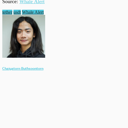
Source:
Whale Alert
tether
usdt
Whale Alert
Chaiyatorn Buthsoontorn