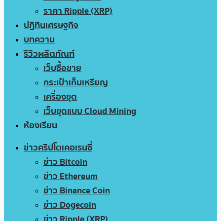
ราคา Ripple (XRP)
ปฏิทินเศรษฐกิจ
บทความ
รีวิวผลิตภัณฑ์
เว็บซื้อขาย
กระเป๋าเก็บเหรียญ
เครื่องขุด
เว็บขุดแบบ Cloud Mining
ห้องเรียน
ข่าวคริปโตเคอเรนซี่
ข่าว Bitcoin
ข่าว Ethereum
ข่าว Binance Coin
ข่าว Dogecoin
ข่าว Ripple (XRP)