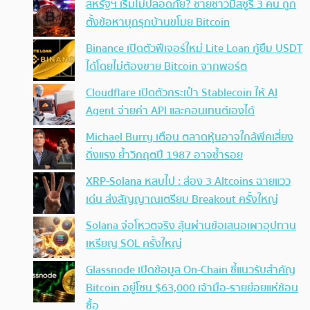
สหรัฐฯ เริ่มไม่ปลอดภัย? ชายชาวมิสซูรี 3 คน ถูก
ตั้งข้อหาบุกรุกบ้านขโมย Bitcoin
Binance เปิดตัวฟีเจอร์ใหม่ Lite Loan กู้ยืม USDT
ได้โดยไม่ต้องขาย Bitcoin จากพอร์ต
Cloudflare เปิดตัวกระเป๋า Stablecoin ให้ AI
Agent จ่ายค่า API และคอนเทนต์เองได้
Michael Burry เตือน ตลาดหุ้นอาจใกล้พีคเสี่ยง
ดิ่งแรง ย้ำวิกฤตปี 1987 อาจซ้ำรอย
XRP-Solana หลบไป : ส่อง 3 Altcoins ฉายแวว
เด่น ส่งสัญญาณเตรียม Breakout ครั้งใหญ่
Solana จ่อโหวตจริง ลุ้นผ่านข้อเสนอเผาอุปทาน
เหรียญ SOL ครั้งใหญ่
Glassnode เปิดข้อมูล On-Chain ชี้แนวรับสำคัญ
Bitcoin อยู่โซน $63,000 เจ้ามือ-รายย่อยแห่ช้อน
ซื้อ