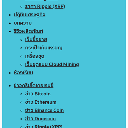
ราคา Ripple (XRP)
ปฏิทินเศรษฐกิจ
บทความ
รีวิวผลิตภัณฑ์
เว็บซื้อขาย
กระเป๋าเก็บเหรียญ
เครื่องขุด
เว็บขุดแบบ Cloud Mining
ห้องเรียน
ข่าวคริปโตเคอเรนซี่
ข่าว Bitcoin
ข่าว Ethereum
ข่าว Binance Coin
ข่าว Dogecoin
ข่าว Ripple (XRP)