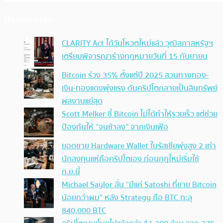
ประเด็นล่าสุด
CLARITY Act ได้วันโหวตใหม่แล้ว วุฒิสภาสหรัฐฯ
เตรียมพิจารณาร่างกฎหมายวันที่ 15 กันยายน
Bitcoin ร่วง 35% ตั้งแต่ปี 2025 สวนทางทอง-
เงิน-ทองแดงพุ่งแรง ดันคริปโตกลายเป็นสินทรัพย์
ผลงานแย่สุด
Scott Melker ชี้ Bitcoin ไม่ได้ทำให้รวยเร็ว แต่ช่วย
ป้องกันให้ “จนช้าลง” จากเงินเฟ้อ
ยอดขาย Hardware Wallet ในรัสเซียพุ่งสูง 2 เท่า
นักลงทุนแห่ถือคริปโตเอง ก่อนกฎใหม่เริ่มใช้
ก.ย.นี้
Michael Saylor ลั่น “มีแค่ Satoshi ที่ขาย Bitcoin
น้อยกว่าผม” หลัง Strategy ถือ BTC ทะลุ
840,000 BTC