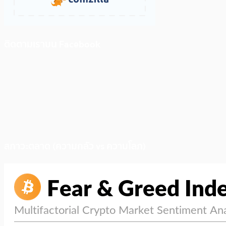
ติดตามเราบน Facebook
สภาวะตลาด (ความกลัว vs ความโลภ)