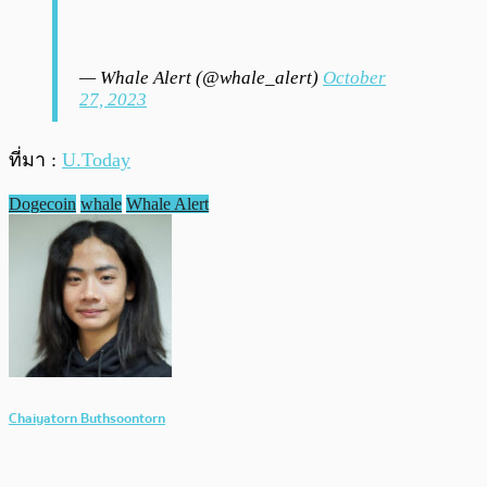
— Whale Alert (@whale_alert)
October
27, 2023
ที่มา :
U.Today
Dogecoin
whale
Whale Alert
Chaiyatorn Buthsoontorn