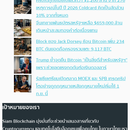
คริปโตถูกขโมยไปแล้วกว่า $1,200 ล้าน จาก 276
เหตุการณ์ในปี ปี 2026 Coldcard คิดเป็นสัดส่วน
10% จากทั้งหมด
จีนเทขายพันธบัตรสหรัฐฯเหลือ $659,000 ล้าน
เดินหน้าสะสมทองคำต่อเนื่องแทน
Block ของ Jack Dorsey ช้อน Bitcoin เพิ่ม 234
BTC ดันยอดถือครองรวมแตะ 9,117 BTC
Trump ย้ำจุดยืน Bitcoin “เป็นสิ่งดีสำหรับสหรัฐฯ”
เพราะช่วยลดแรงกดดันต่อเงินดอลลาร์
รัสเซียเตรียมเปิดตลาด MOEX และ SPB เทรดคริป
โตอย่างถูกกฎหมายหลังกฎหมายใหม่เริ่มใช้ 1
ก.ย. นี้
เป้าหมายของเรา
Siam Blockchain มุ่งมั่นที่จะช่วยนำเสนอสารเกี่ยวกับ
Cryptocurrency และเทคโนโลยีบล็อกเชนเพื่อคนไทย ในภาษาไทย เรา