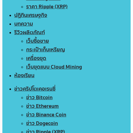
ราคา Ripple (XRP)
ปฏิทินเศรษฐกิจ
บทความ
รีวิวผลิตภัณฑ์
เว็บซื้อขาย
กระเป๋าเก็บเหรียญ
เครื่องขุด
เว็บขุดแบบ Cloud Mining
ห้องเรียน
ข่าวคริปโตเคอเรนซี่
ข่าว Bitcoin
ข่าว Ethereum
ข่าว Binance Coin
ข่าว Dogecoin
ข่าว Ripple (XRP)