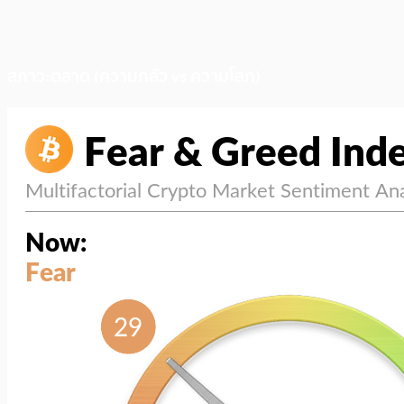
สภาวะตลาด (ความกลัว vs ความโลภ)