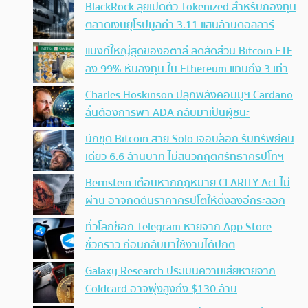
BlackRock ลุยเปิดตัว Tokenized สำหรับกองทุน
ตลาดเงินยุโรปมูลค่า 3.11 แสนล้านดอลลาร์
แบงก์ใหญ่สุดของอิตาลี ลดสัดส่วน Bitcoin ETF
ลง 99% หันลงทุน ใน Ethereum แทนถึง 3 เท่า
Charles Hoskinson ปลุกพลังคอมมูฯ Cardano
ลั่นต้องการพา ADA กลับมาเป็นผู้ชนะ
นักขุด Bitcoin สาย Solo เจอบล็อก รับทรัพย์คน
เดียว 6.6 ล้านบาท ไม่สนวิกฤตศรัทธาคริปโทฯ
Bernstein เตือนหากกฎหมาย CLARITY Act ไม่
ผ่าน อาจกดดันราคาคริปโตให้ดิ่งลงอีกระลอก
ทั่วโลกช็อก Telegram หายจาก App Store
ชั่วคราว ก่อนกลับมาใช้งานได้ปกติ
Galaxy Research ประเมินความเสียหายจาก
Coldcard อาจพุ่งสูงถึง $130 ล้าน