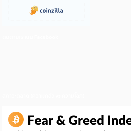
ติดตามเราบน Facebook
สภาวะตลาด (ความกลัว vs ความโลภ)