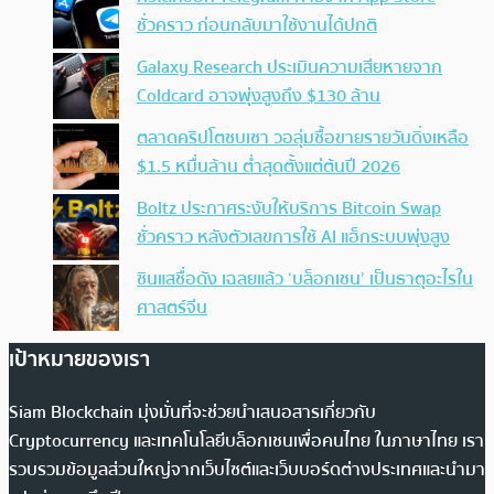
ชั่วคราว ก่อนกลับมาใช้งานได้ปกติ
Galaxy Research ประเมินความเสียหายจาก
Coldcard อาจพุ่งสูงถึง $130 ล้าน
ตลาดคริปโตซบเซา วอลุ่มซื้อขายรายวันดิ่งเหลือ
$1.5 หมื่นล้าน ต่ำสุดตั้งแต่ต้นปี 2026
Boltz ประกาศระงับให้บริการ Bitcoin Swap
ชั่วคราว หลังตัวเลขการใช้ AI แฮ็กระบบพุ่งสูง
ซินแสชื่อดัง เฉลยแล้ว ‘บล็อกเชน’ เป็นธาตุอะไรใน
ศาสตร์จีน
เป้าหมายของเรา
Siam Blockchain มุ่งมั่นที่จะช่วยนำเสนอสารเกี่ยวกับ
Cryptocurrency และเทคโนโลยีบล็อกเชนเพื่อคนไทย ในภาษาไทย เรา
รวบรวมข้อมูลส่วนใหญ่จากเว็บไซต์และเว็บบอร์ดต่างประเทศและนำมา