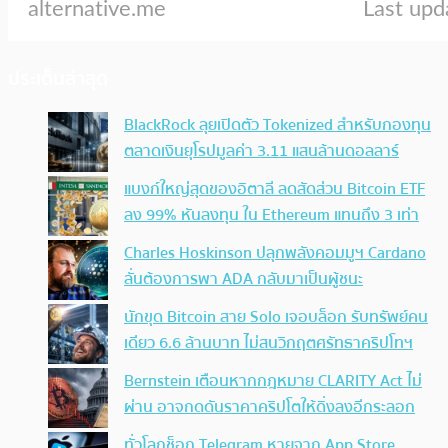
ประเด็นล่าสุด
BlackRock ลุยเปิดตัว Tokenized สำหรับกองทุน
ตลาดเงินยุโรปมูลค่า 3.11 แสนล้านดอลลาร์
แบงก์ใหญ่สุดของอิตาลี ลดสัดส่วน Bitcoin ETF
ลง 99% หันลงทุน ใน Ethereum แทนถึง 3 เท่า
Charles Hoskinson ปลุกพลังคอมมูฯ Cardano
ลั่นต้องการพา ADA กลับมาเป็นผู้ชนะ
นักขุด Bitcoin สาย Solo เจอบล็อก รับทรัพย์คน
เดียว 6.6 ล้านบาท ไม่สนวิกฤตศรัทธาคริปโทฯ
Bernstein เตือนหากกฎหมาย CLARITY Act ไม่
ผ่าน อาจกดดันราคาคริปโตให้ดิ่งลงอีกระลอก
ทั่วโลกช็อก Telegram หายจาก App Store