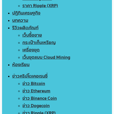
ราคา Ripple (XRP)
ปฏิทินเศรษฐกิจ
บทความ
รีวิวผลิตภัณฑ์
เว็บซื้อขาย
กระเป๋าเก็บเหรียญ
เครื่องขุด
เว็บขุดแบบ Cloud Mining
ห้องเรียน
ข่าวคริปโตเคอเรนซี่
ข่าว Bitcoin
ข่าว Ethereum
ข่าว Binance Coin
ข่าว Dogecoin
ข่าว Ripple (XRP)