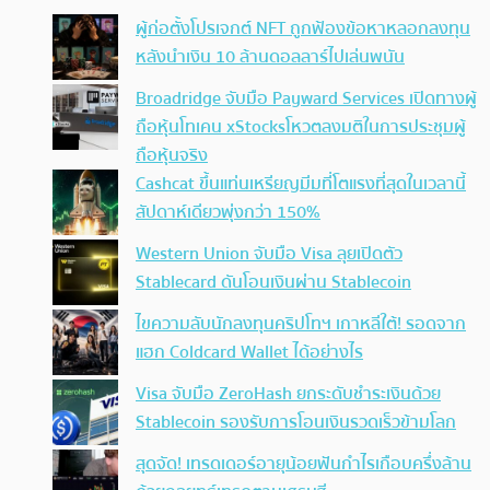
ผู้ก่อตั้งโปรเจกต์ NFT ถูกฟ้องข้อหาหลอกลงทุน
หลังนำเงิน 10 ล้านดอลลาร์ไปเล่นพนัน
Broadridge จับมือ Payward Services เปิดทางผู้
ถือหุ้นโทเคน xStocksโหวตลงมติในการประชุมผู้
ถือหุ้นจริง
Cashcat ขึ้นแท่นเหรียญมีมที่โตแรงที่สุดในเวลานี้
สัปดาห์เดียวพุ่งกว่า 150%
Western Union จับมือ Visa ลุยเปิดตัว
Stablecard ดันโอนเงินผ่าน Stablecoin
ไขความลับนักลงทุนคริปโทฯ เกาหลีใต้! รอดจาก
แฮก Coldcard Wallet ได้อย่างไร
Visa จับมือ ZeroHash ยกระดับชำระเงินด้วย
Stablecoin รองรับการโอนเงินรวดเร็วข้ามโลก
สุดจัด! เทรดเดอร์อายุน้อยฟันกำไรเกือบครึ่งล้าน