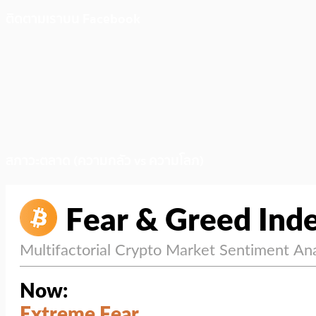
ติดตามเราบน Facebook
สภาวะตลาด (ความกลัว vs ความโลภ)