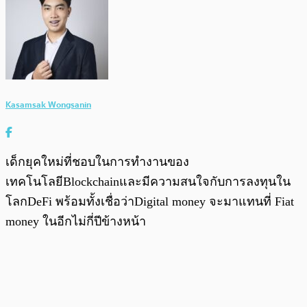
Kasamsak Wongsanin
เด็กยุคใหม่ที่ชอบในการทำงานของ
เทคโนโลยีBlockchainและมีความสนใจกับการลงทุนใน
โลกDeFi พร้อมทั้งเชื่อว่าDigital money จะมาแทนที่ Fiat
money ในอีกไม่กี่ปีข้างหน้า