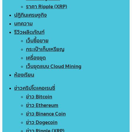
ราคา Ripple (XRP)
ปฏิทินเศรษฐกิจ
บทความ
รีวิวผลิตภัณฑ์
เว็บซื้อขาย
กระเป๋าเก็บเหรียญ
เครื่องขุด
เว็บขุดแบบ Cloud Mining
ห้องเรียน
ข่าวคริปโตเคอเรนซี่
ข่าว Bitcoin
ข่าว Ethereum
ข่าว Binance Coin
ข่าว Dogecoin
ข่าว Ripple (XRP)