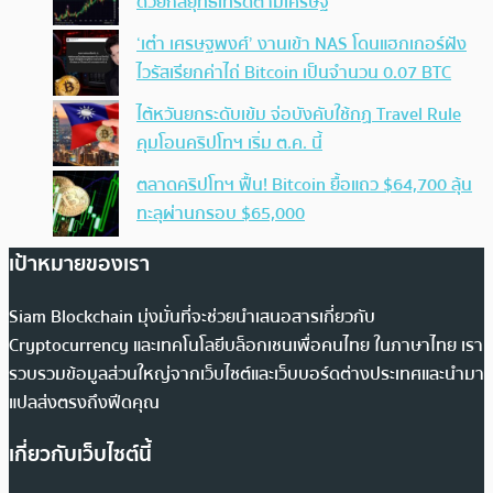
ด้วยกลยุทธ์เทรดตามเศรษฐี
‘เต๋า เศรษฐพงศ์’ งานเข้า NAS โดนแฮกเกอร์ฝัง
ไวรัสเรียกค่าไถ่ Bitcoin เป็นจำนวน 0.07 BTC
ไต้หวันยกระดับเข้ม จ่อบังคับใช้กฏ Travel Rule
คุมโอนคริปโทฯ เริ่ม ต.ค. นี้
ตลาดคริปโทฯ ฟื้น! Bitcoin ยื้อแถว $64,700 ลุ้น
ทะลุผ่านกรอบ $65,000
เป้าหมายของเรา
Siam Blockchain มุ่งมั่นที่จะช่วยนำเสนอสารเกี่ยวกับ
Cryptocurrency และเทคโนโลยีบล็อกเชนเพื่อคนไทย ในภาษาไทย เรา
รวบรวมข้อมูลส่วนใหญ่จากเว็บไซต์และเว็บบอร์ดต่างประเทศและนำมา
แปลส่งตรงถึงฟีดคุณ
เกี่ยวกับเว็บไซต์นี้