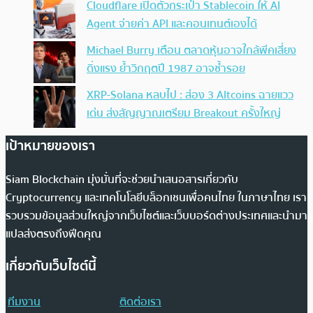
Cloudflare เปิดตัวกระเป๋า Stablecoin ให้ AI
Agent จ่ายค่า API และคอนเทนต์เองได้
Michael Burry เตือน ตลาดหุ้นอาจใกล้พีคเสี่ยง
ดิ่งแรง ย้ำวิกฤตปี 1987 อาจซ้ำรอย
XRP-Solana หลบไป : ส่อง 3 Altcoins ฉายแวว
เด่น ส่งสัญญาณเตรียม Breakout ครั้งใหญ่
เป้าหมายของเรา
Siam Blockchain มุ่งมั่นที่จะช่วยนำเสนอสารเกี่ยวกับ
Cryptocurrency และเทคโนโลยีบล็อกเชนเพื่อคนไทย ในภาษาไทย เรา
รวบรวมข้อมูลส่วนใหญ่จากเว็บไซต์และเว็บบอร์ดต่างประเทศและนำมา
แปลส่งตรงถึงฟีดคุณ
เกี่ยวกับเว็บไซต์นี้
ทีมงาน
ติดต่อเรา