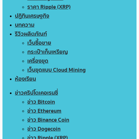
ราคา Ripple (XRP)
ปฏิทินเศรษฐกิจ
บทความ
รีวิวผลิตภัณฑ์
เว็บซื้อขาย
กระเป๋าเก็บเหรียญ
เครื่องขุด
เว็บขุดแบบ Cloud Mining
ห้องเรียน
ข่าวคริปโตเคอเรนซี่
ข่าว Bitcoin
ข่าว Ethereum
ข่าว Binance Coin
ข่าว Dogecoin
ข่าว Ripple (XRP)