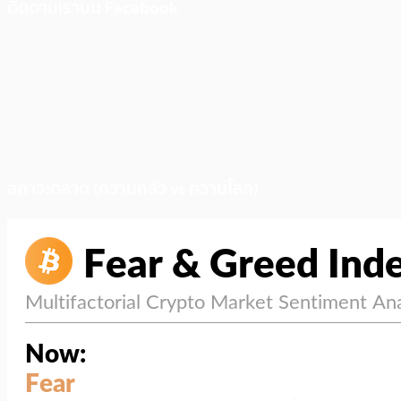
ติดตามเราบน Facebook
สภาวะตลาด (ความกลัว vs ความโลภ)