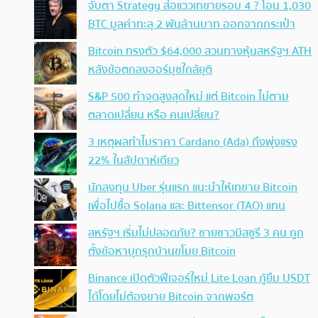
จับตา Strategy ส่อแววเทขายรอบ 4 ? โอน 1,030
BTC มูลค่าทะลุ 2 พันล้านบาท ออกจากกระเป๋า
Bitcoin ทรงตัว $64,000 สวนทางหุ้นสหรัฐฯ ATH
หลังข้อตกลงฮอร์มุซใกล้ยุติ
S&P 500 ทำจุดสูงสุดใหม่ แต่ Bitcoin ไม่ตาม
ตลาดเปลี่ยน หรือ คนเปลี่ยน?
3 เหตุผลทำไมราคา Cardano (Ada) ถึงพุ่งแรง
22% ในสัปดาห์เดียว
นักลงทุน Uber รุ่นแรก แนะนำให้เทขาย Bitcoin
เพื่อไปซื้อ Solana และ Bittensor (TAO) แทน
สหรัฐฯ เริ่มไม่ปลอดภัย? ชายชาวมิสซูรี 3 คน ถูก
ตั้งข้อหาบุกรุกบ้านขโมย Bitcoin
Binance เปิดตัวฟีเจอร์ใหม่ Lite Loan กู้ยืม USDT
ได้โดยไม่ต้องขาย Bitcoin จากพอร์ต