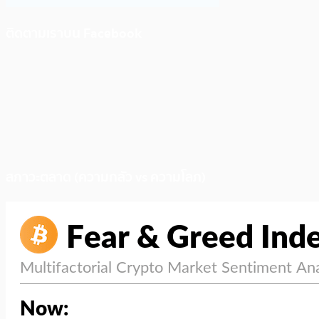
ติดตามเราบน Facebook
สภาวะตลาด (ความกลัว vs ความโลภ)