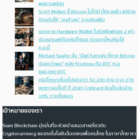
ผลงานแย่สุด
Scott Melker ชี้ Bitcoin ไม่ได้ทำให้รวยเร็ว แต่ช่วย
ป้องกันให้ “จนช้าลง” จากเงินเฟ้อ
ยอดขาย Hardware Wallet ในรัสเซียพุ่งสูง 2 เท่า
นักลงทุนแห่ถือคริปโตเอง ก่อนกฎใหม่เริ่มใช้
ก.ย.นี้
Michael Saylor ลั่น “มีแค่ Satoshi ที่ขาย Bitcoin
น้อยกว่าผม” หลัง Strategy ถือ BTC ทะลุ
840,000 BTC
คริปโตถูกขโมยไปแล้วกว่า $1,200 ล้าน จาก 276
เหตุการณ์ในปี ปี 2026 Coldcard คิดเป็นสัดส่วน
10% จากทั้งหมด
เป้าหมายของเรา
Siam Blockchain มุ่งมั่นที่จะช่วยนำเสนอสารเกี่ยวกับ
Cryptocurrency และเทคโนโลยีบล็อกเชนเพื่อคนไทย ในภาษาไทย เรา