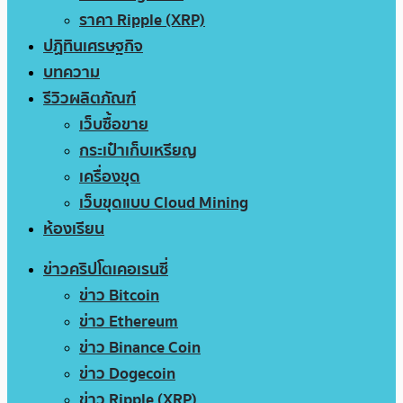
ราคา Ripple (XRP)
ปฏิทินเศรษฐกิจ
บทความ
รีวิวผลิตภัณฑ์
เว็บซื้อขาย
กระเป๋าเก็บเหรียญ
เครื่องขุด
เว็บขุดแบบ Cloud Mining
ห้องเรียน
ข่าวคริปโตเคอเรนซี่
ข่าว Bitcoin
ข่าว Ethereum
ข่าว Binance Coin
ข่าว Dogecoin
ข่าว Ripple (XRP)