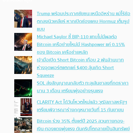
Trump พร้อมประกาศชัยชนะเหนืออิหร่าน แม้ไร้ข้อ
ตกลงนิวเคลียร์ หากเปิดช่องแคบ Hormuz เต็มรูป
แบบ
Michael Saylor ชี้ BIP-110 แทบไม่มีผลต่อ
Bitcoin เครือข่ายใหม่มี Hashpower แค่ 0.15%
ของ Bitcoin เครือข่ายหลัก
เจ้ามือเปิด Short Bitcoin เกือบ 2 พันล้านบาท
ห่างจุดพอร์ตแตกแค่ $400 ลุ้นเกิด Short
Squeeze
SOL ส่งสัญญาณกลับตัว ทะลุเส้นขาลงที่กดราคา
นาน 3 เดือน เตรียมพุ่งอย่างรุนแรง
CLARITY Act ได้วันโหวตใหม่แล้ว วุฒิสภาสหรัฐฯ
เตรียมพิจารณาร่างกฎหมายวันที่ 15 กันยายน
Bitcoin ร่วง 35% ตั้งแต่ปี 2025 สวนทางทอง-
เงิน-ทองแดงพุ่งแรง ดันคริปโตกลายเป็นสินทรัพย์