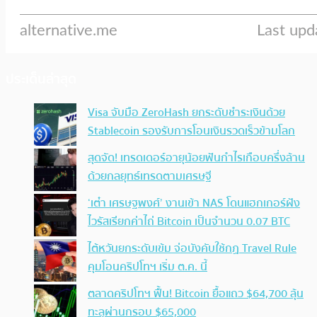
ประเด็นล่าสุด
Visa จับมือ ZeroHash ยกระดับชำระเงินด้วย
Stablecoin รองรับการโอนเงินรวดเร็วข้ามโลก
สุดจัด! เทรดเดอร์อายุน้อยฟันกำไรเกือบครึ่งล้าน
ด้วยกลยุทธ์เทรดตามเศรษฐี
‘เต๋า เศรษฐพงศ์’ งานเข้า NAS โดนแฮกเกอร์ฝัง
ไวรัสเรียกค่าไถ่ Bitcoin เป็นจำนวน 0.07 BTC
ไต้หวันยกระดับเข้ม จ่อบังคับใช้กฏ Travel Rule
คุมโอนคริปโทฯ เริ่ม ต.ค. นี้
ตลาดคริปโทฯ ฟื้น! Bitcoin ยื้อแถว $64,700 ลุ้น
ทะลุผ่านกรอบ $65,000