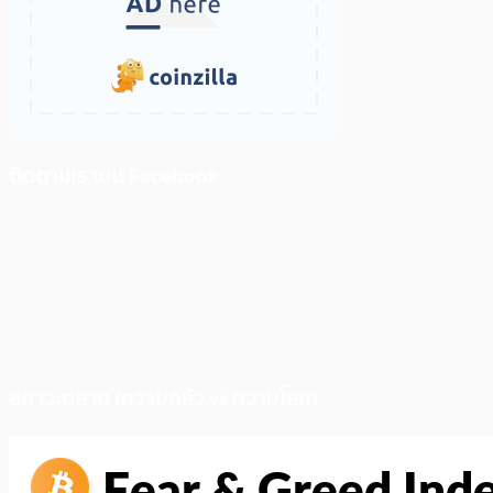
ติดตามเราบน Facebook
สภาวะตลาด (ความกลัว vs ความโลภ)