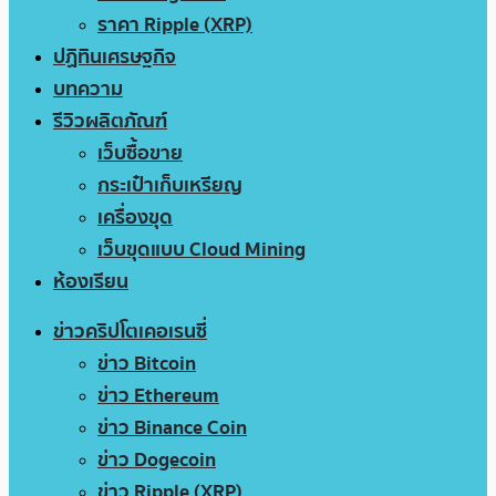
ราคา Ripple (XRP)
ปฏิทินเศรษฐกิจ
บทความ
รีวิวผลิตภัณฑ์
เว็บซื้อขาย
กระเป๋าเก็บเหรียญ
เครื่องขุด
เว็บขุดแบบ Cloud Mining
ห้องเรียน
ข่าวคริปโตเคอเรนซี่
ข่าว Bitcoin
ข่าว Ethereum
ข่าว Binance Coin
ข่าว Dogecoin
ข่าว Ripple (XRP)