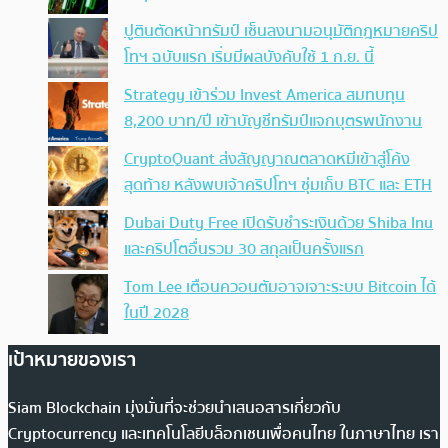
ปูตินตัดหน้าทรัมป์ เซ็นลงนามอนุมัติกฎหมายคริป
โทฯ ฉบับแรก เริ่มมีผลบังคับใช้ 1 ก.ย. นี้
Strategy เข้าร่วม Invest America สมทบทุน
8,200 บาท/ปี เข้าบัญชีทรัมป์แจกบุตรพนักงาน
CryptoQuant ส่งสัญญาณตลาดหมีเข้าสู่โค้ง
สุดท้าย หลังพบเจ้าคริปโทฯ ซุ่มเก็บ BTC และ ETH
Dubai Duty Free เปิดรับชำระเงินด้วย Shiba Inu
และคริปโตอื่นรวม 30 สกุลเป็นครั้งแรก
Tom Lee เตือนควอนตัมอาจเจาะระบบ Bitcoin ได้
ในปี 2028
เป้าหมายของเรา
Siam Blockchain มุ่งมั่นที่จะช่วยนำเสนอสารเกี่ยวกับ
Cryptocurrency และเทคโนโลยีบล็อกเชนเพื่อคนไทย ในภาษาไทย เรา