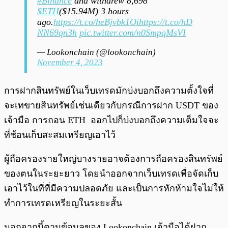
#Binance
and withdrew 8,698
$ETH
($15.94M) 3 hours
ago.
https://t.co/heBjvbk1Oi
https://t.co/hD
NN69qn3h
pic.twitter.com/n0SmpqMsVI
— Lookonchain (@lookonchain)
November 4, 2023
การฝากสินทรัพย์ในเว็บเทรดมักบ่งบอกถึงความตั้งใจที่
จะเทขายสินทรัพย์เช่นเดียวกับกรณีการฝาก USDT ของ
เจ้ามือ การถอน ETH ออกไปก็บ่งบอกถึงความเต็มใจจะ
ที่ช้อนเก็บสะสมเหรียญเอาไว้
ผู้ถือครองรายใหญ่บางรายอาจต้องการถือครองสินทรัพย์
ของตนในระยะยาว โดยนำออกจากเว็บเทรดเพื่อจัดเก็บ
เอาไว้ในที่ที่มีความปลอดภัย และเป็นการหักห้ามใจไม่ให้
ทำการเทรดเหรียญในระยะสั้น
นอกจากนี้ตามข้อมูลของ Lookonchain เจ้ามือได้ฝาก