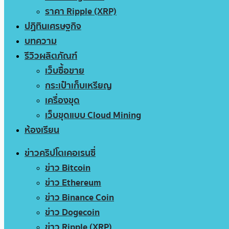
ราคา Ripple (XRP)
ปฏิทินเศรษฐกิจ
บทความ
รีวิวผลิตภัณฑ์
เว็บซื้อขาย
กระเป๋าเก็บเหรียญ
เครื่องขุด
เว็บขุดแบบ Cloud Mining
ห้องเรียน
ข่าวคริปโตเคอเรนซี่
ข่าว Bitcoin
ข่าว Ethereum
ข่าว Binance Coin
ข่าว Dogecoin
ข่าว Ripple (XRP)