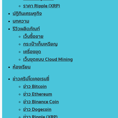
ราคา Ripple (XRP)
ปฏิทินเศรษฐกิจ
บทความ
รีวิวผลิตภัณฑ์
เว็บซื้อขาย
กระเป๋าเก็บเหรียญ
เครื่องขุด
เว็บขุดแบบ Cloud Mining
ห้องเรียน
ข่าวคริปโตเคอเรนซี่
ข่าว Bitcoin
ข่าว Ethereum
ข่าว Binance Coin
ข่าว Dogecoin
ข่าว Ripple (XRP)