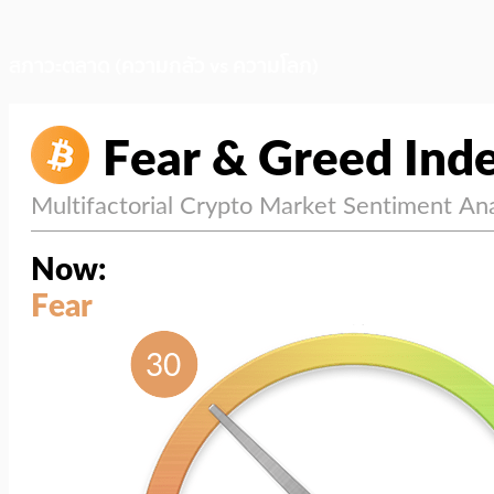
สภาวะตลาด (ความกลัว vs ความโลภ)