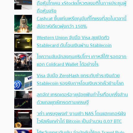
ถือหุ้นโทเคน xStocksโหวตลงมติในการประชุมผู้
ถือหุ้นจริง
Cashcat ขึ้นแท่นเหรียญมีมที่โตแรงที่สุดในเวลานี้
สัปดาห์เดียวพุ่งกว่า 150%
Western Union จับมือ Visa ลุยเปิดตัว
Stablecard ดันโอนเงินผ่าน Stablecoin
ไขความลับนักลงทุนคริปโทฯ เกาหลีใต้! รอดจาก
แฮก Coldcard Wallet ได้อย่างไร
Visa จับมือ ZeroHash ยกระดับชำระเงินด้วย
Stablecoin รองรับการโอนเงินรวดเร็วข้ามโลก
สุดจัด! เทรดเดอร์อายุน้อยฟันกำไรเกือบครึ่งล้าน
ด้วยกลยุทธ์เทรดตามเศรษฐี
‘เต๋า เศรษฐพงศ์’ งานเข้า NAS โดนแฮกเกอร์ฝัง
ไวรัสเรียกค่าไถ่ Bitcoin เป็นจำนวน 0.07 BTC
ไต้หวันยกระดับเข้ม จ่อบังคับใช้กฏ Travel Rule