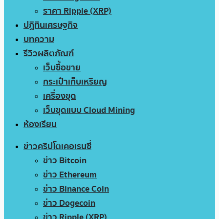
ราคา Ripple (XRP)
ปฏิทินเศรษฐกิจ
บทความ
รีวิวผลิตภัณฑ์
เว็บซื้อขาย
กระเป๋าเก็บเหรียญ
เครื่องขุด
เว็บขุดแบบ Cloud Mining
ห้องเรียน
ข่าวคริปโตเคอเรนซี่
ข่าว Bitcoin
ข่าว Ethereum
ข่าว Binance Coin
ข่าว Dogecoin
ข่าว Ripple (XRP)