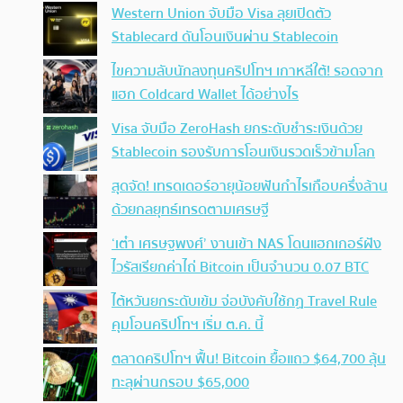
Western Union จับมือ Visa ลุยเปิดตัว
Stablecard ดันโอนเงินผ่าน Stablecoin
ไขความลับนักลงทุนคริปโทฯ เกาหลีใต้! รอดจาก
แฮก Coldcard Wallet ได้อย่างไร
Visa จับมือ ZeroHash ยกระดับชำระเงินด้วย
Stablecoin รองรับการโอนเงินรวดเร็วข้ามโลก
สุดจัด! เทรดเดอร์อายุน้อยฟันกำไรเกือบครึ่งล้าน
ด้วยกลยุทธ์เทรดตามเศรษฐี
‘เต๋า เศรษฐพงศ์’ งานเข้า NAS โดนแฮกเกอร์ฝัง
ไวรัสเรียกค่าไถ่ Bitcoin เป็นจำนวน 0.07 BTC
ไต้หวันยกระดับเข้ม จ่อบังคับใช้กฏ Travel Rule
คุมโอนคริปโทฯ เริ่ม ต.ค. นี้
ตลาดคริปโทฯ ฟื้น! Bitcoin ยื้อแถว $64,700 ลุ้น
ทะลุผ่านกรอบ $65,000