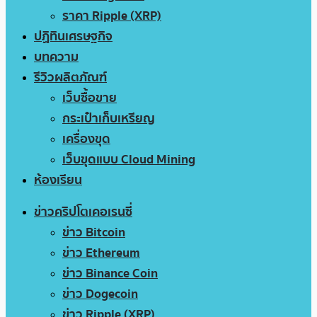
ราคา Ripple (XRP)
ปฏิทินเศรษฐกิจ
บทความ
รีวิวผลิตภัณฑ์
เว็บซื้อขาย
กระเป๋าเก็บเหรียญ
เครื่องขุด
เว็บขุดแบบ Cloud Mining
ห้องเรียน
ข่าวคริปโตเคอเรนซี่
ข่าว Bitcoin
ข่าว Ethereum
ข่าว Binance Coin
ข่าว Dogecoin
ข่าว Ripple (XRP)