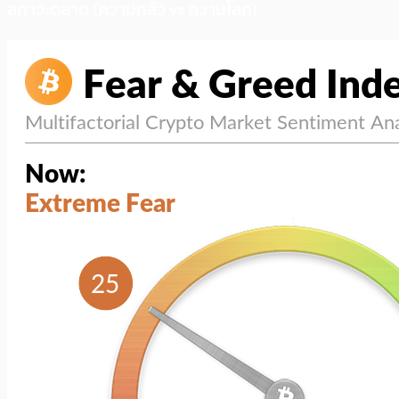
สภาวะตลาด (ความกลัว vs ความโลภ)