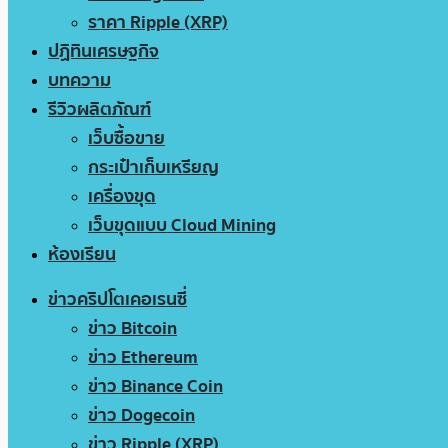
ราคา Ripple (XRP)
ปฏิทินเศรษฐกิจ
บทความ
รีวิวผลิตภัณฑ์
เว็บซื้อขาย
กระเป๋าเก็บเหรียญ
เครื่องขุด
เว็บขุดแบบ Cloud Mining
ห้องเรียน
ข่าวคริปโตเคอเรนซี่
ข่าว Bitcoin
ข่าว Ethereum
ข่าว Binance Coin
ข่าว Dogecoin
ข่าว Ripple (XRP)