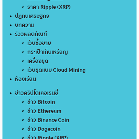
ราคา Ripple (XRP)
ปฏิทินเศรษฐกิจ
บทความ
รีวิวผลิตภัณฑ์
เว็บซื้อขาย
กระเป๋าเก็บเหรียญ
เครื่องขุด
เว็บขุดแบบ Cloud Mining
ห้องเรียน
ข่าวคริปโตเคอเรนซี่
ข่าว Bitcoin
ข่าว Ethereum
ข่าว Binance Coin
ข่าว Dogecoin
ข่าว Ripple (XRP)