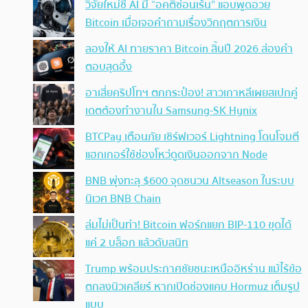
วิจัยใหม่ชี้ AI มี “อคติซ่อนเร้น” แอบพูดอวย
Bitcoin เมื่อเจอคำถามเรื่องวิกฤตการเงิน
ลองให้ AI ทายราคา Bitcoin สิ้นปี 2026 ส่องคำ
ตอบสุดอึ้ง
อาเสี่ยคริปโทฯ ตกกระป๋อง! สาวเกาหลีเผยสเปกคู่
เดตต้องทำงานใน Samsung-SK Hynix
BTCPay เตือนภัย เซิร์ฟเวอร์ Lightning โดนโจมตี
แฮกเกอร์ใช้ช่องโหว่ดูดเงินออกจาก Node
BNB พุ่งทะลุ $600 จุดชนวน Altseason ในระบบ
นิเวศ BNB Chain
ล่มไม่เป็นท่า! Bitcoin ฟอร์กแยก BIP-110 ขุดได้
แค่ 2 บล็อก แล้วดับสนิท
Trump พร้อมประกาศชัยชนะเหนืออิหร่าน แม้ไร้ข้อ
ตกลงนิวเคลียร์ หากเปิดช่องแคบ Hormuz เต็มรูป
แบบ