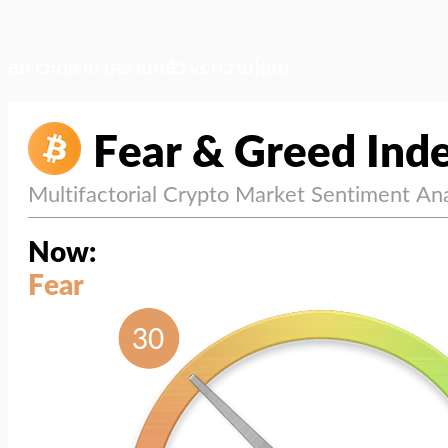
สภาวะตลาด (ความกลัว vs ความโลภ)