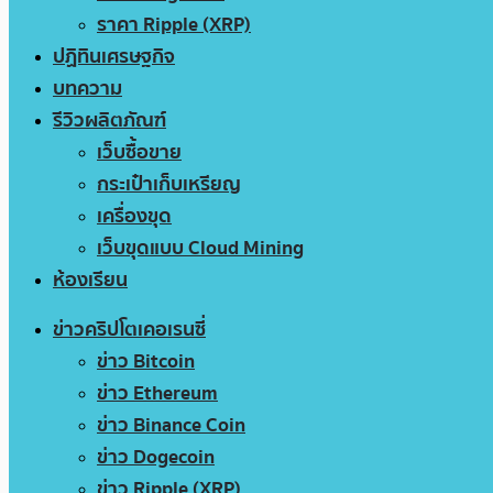
ราคา Ripple (XRP)
ปฏิทินเศรษฐกิจ
บทความ
รีวิวผลิตภัณฑ์
เว็บซื้อขาย
กระเป๋าเก็บเหรียญ
เครื่องขุด
เว็บขุดแบบ Cloud Mining
ห้องเรียน
ข่าวคริปโตเคอเรนซี่
ข่าว Bitcoin
ข่าว Ethereum
ข่าว Binance Coin
ข่าว Dogecoin
ข่าว Ripple (XRP)