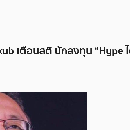
itkub เตือนสติ นักลงทุน “Hype ได