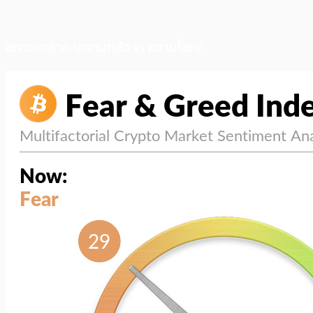
สภาวะตลาด (ความกลัว vs ความโลภ)