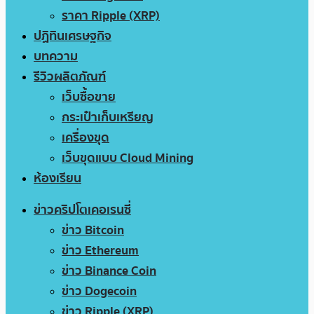
ราคา Ripple (XRP)
ปฏิทินเศรษฐกิจ
บทความ
รีวิวผลิตภัณฑ์
เว็บซื้อขาย
กระเป๋าเก็บเหรียญ
เครื่องขุด
เว็บขุดแบบ Cloud Mining
ห้องเรียน
ข่าวคริปโตเคอเรนซี่
ข่าว Bitcoin
ข่าว Ethereum
ข่าว Binance Coin
ข่าว Dogecoin
ข่าว Ripple (XRP)