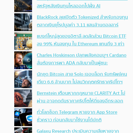
สหรัฐหลังเงินทุนไหลออกไปฝั่ง AI
BlackRock ลุยเปิดตัว Tokenized สำหรับกองทุน
ตลาดเงินยุโรปมูลค่า 3.11 แสนล้านดอลลาร์
แบงก์ใหญ่สุดของอิตาลี ลดสัดส่วน Bitcoin ETF
ลง 99% หันลงทุน ใน Ethereum แทนถึง 3 เท่า
Charles Hoskinson ปลุกพลังคอมมูฯ Cardano
ลั่นต้องการพา ADA กลับมาเป็นผู้ชนะ
นักขุด Bitcoin สาย Solo เจอบล็อก รับทรัพย์คน
เดียว 6.6 ล้านบาท ไม่สนวิกฤตศรัทธาคริปโทฯ
Bernstein เตือนหากกฎหมาย CLARITY Act ไม่
ผ่าน อาจกดดันราคาคริปโตให้ดิ่งลงอีกระลอก
ทั่วโลกช็อก Telegram หายจาก App Store
ชั่วคราว ก่อนกลับมาใช้งานได้ปกติ
Galaxy Research ประเมินความเสียหายจาก