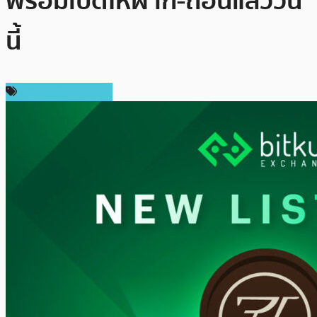
พร้อมเปิดให้ฝาก-ถอนแล้ววัน
นี้
ข่าวคริปโตเคอเรนซี่