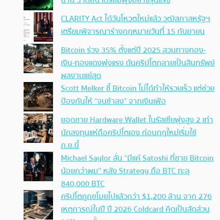
นาน 3 เดือน เตรียมพุ่งอย่างรุนแรง
CLARITY Act ได้วันโหวตใหม่แล้ว วุฒิสภาสหรัฐฯ
เตรียมพิจารณาร่างกฎหมายวันที่ 15 กันยายน
Bitcoin ร่วง 35% ตั้งแต่ปี 2025 สวนทางทอง-
เงิน-ทองแดงพุ่งแรง ดันคริปโตกลายเป็นสินทรัพย์
ผลงานแย่สุด
Scott Melker ชี้ Bitcoin ไม่ได้ทำให้รวยเร็ว แต่ช่วย
ป้องกันให้ “จนช้าลง” จากเงินเฟ้อ
ยอดขาย Hardware Wallet ในรัสเซียพุ่งสูง 2 เท่า
นักลงทุนแห่ถือคริปโตเอง ก่อนกฎใหม่เริ่มใช้
ก.ย.นี้
Michael Saylor ลั่น “มีแค่ Satoshi ที่ขาย Bitcoin
น้อยกว่าผม” หลัง Strategy ถือ BTC ทะลุ
840,000 BTC
คริปโตถูกขโมยไปแล้วกว่า $1,200 ล้าน จาก 276
เหตุการณ์ในปี ปี 2026 Coldcard คิดเป็นสัดส่วน