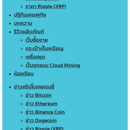
ราคา Ripple (XRP)
ปฏิทินเศรษฐกิจ
บทความ
รีวิวผลิตภัณฑ์
เว็บซื้อขาย
กระเป๋าเก็บเหรียญ
เครื่องขุด
เว็บขุดแบบ Cloud Mining
ห้องเรียน
ข่าวคริปโตเคอเรนซี่
ข่าว Bitcoin
ข่าว Ethereum
ข่าว Binance Coin
ข่าว Dogecoin
ข่าว Ripple (XRP)