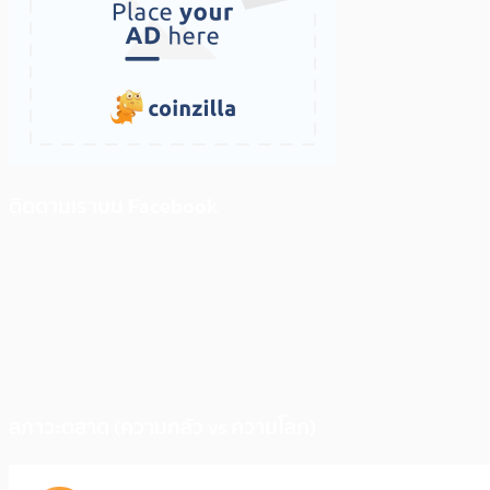
ติดตามเราบน Facebook
สภาวะตลาด (ความกลัว vs ความโลภ)