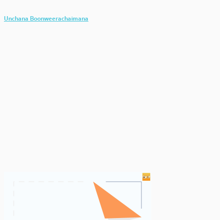
Unchana Boonweerachaimana