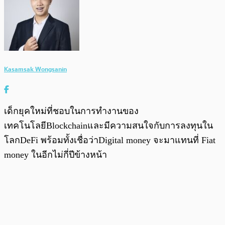
Kasamsak Wongsanin
เด็กยุคใหม่ที่ชอบในการทำงานของ
เทคโนโลยีBlockchainและมีความสนใจกับการลงทุนใน
โลกDeFi พร้อมทั้งเชื่อว่าDigital money จะมาแทนที่ Fiat
money ในอีกไม่กี่ปีข้างหน้า