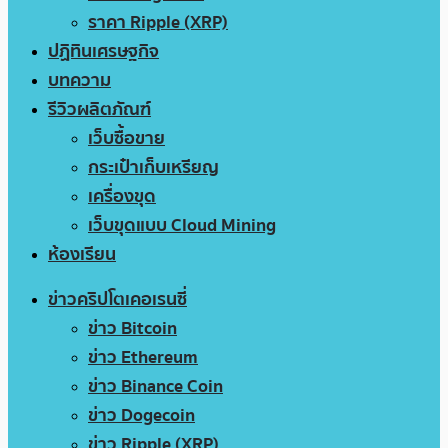
ราคา Ripple (XRP)
ปฏิทินเศรษฐกิจ
บทความ
รีวิวผลิตภัณฑ์
เว็บซื้อขาย
กระเป๋าเก็บเหรียญ
เครื่องขุด
เว็บขุดแบบ Cloud Mining
ห้องเรียน
ข่าวคริปโตเคอเรนซี่
ข่าว Bitcoin
ข่าว Ethereum
ข่าว Binance Coin
ข่าว Dogecoin
ข่าว Ripple (XRP)