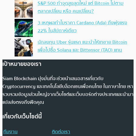
S&P 500 ทำจุดสูงสุดใหม่ แต่ Bitcoin ไม่ตาม
ตลาดเปลี่ยน หรือ คนเปลี่ยน?
3 เหตุผลทำไมราคา Cardano (Ada) ถึงพุ่งแรง
22% ในสัปดาห์เดียว
นักลงทุน Uber รุ่นแรก แนะนำให้เทขาย Bitcoin
เพื่อไปซื้อ Solana และ Bittensor (TAO) แทน
เป้าหมายของเรา
Siam Blockchain มุ่งมั่นที่จะช่วยนำเสนอสารเกี่ยวกับ
Cryptocurrency และเทคโนโลยีบล็อกเชนเพื่อคนไทย ในภาษาไทย เรา
รวบรวมข้อมูลส่วนใหญ่จากเว็บไซต์และเว็บบอร์ดต่างประเทศและนำมา
แปลส่งตรงถึงฟีดคุณ
เกี่ยวกับเว็บไซต์นี้
ทีมงาน
ติดต่อเรา