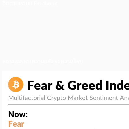
ติดตามเราบน Facebook
สภาวะตลาด (ความกลัว vs ความโลภ)