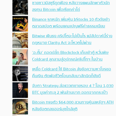
ชายชาวมิสซูรีถูกฟ้อง หลังวางแผนลักพาตัวนัก
ลงทุน Bitcoin เพื่อเรียกค่าไถ่
Binance รุกหนัก เพิ่มหุ้น bStocks 10 ตัวดังเข้า
ตลาดสปอต พร้อมแคมเปญฟรีค่าธรรมเนียม
Bitwise ฟันธง คริปโตจะไม่เป็นไร แม้สัปดาห์นี้ร่าง
กฎหมาย Clarity Act จะโหวตไม่ผ่าน
‘อ.ตั๊ม’ ถอดปลั้ก Blockclock เก็บเข้าตู้ หวั่นพิษ
Coldcard ลุกลามสู่อุปกรณ์คริปโทฯ ในบ้าน
เหยื่อ Coldcard ใช้ Bitcoin ส่งข้อความหาโจรขอ
คืนเงิน ตัดพ้อชีวิตโอนกลับมาสักนิดก็ยังดี
จับตา Strategy ส่อแววเทขายรอบ 4 ? โอน 1,030
BTC มูลค่าทะลุ 2 พันล้านบาท ออกจากกระเป๋า
Bitcoin ทรงตัว $64,000 สวนทางหุ้นสหรัฐฯ ATH
หลังข้อตกลงฮอร์มุซใกล้ยุติ