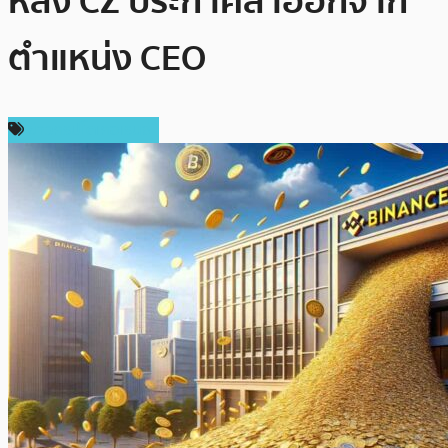
หลัง CZ ประกาศลาออกจาก
ตำแหน่ง CEO
ข่าวคริปโตเคอเรนซี่