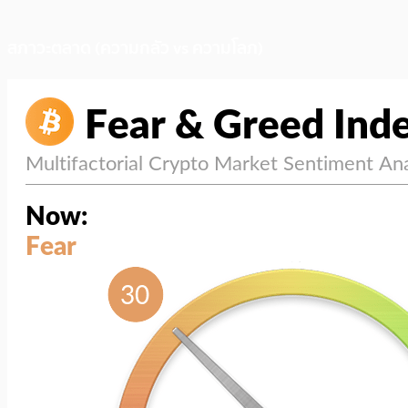
สภาวะตลาด (ความกลัว vs ความโลภ)