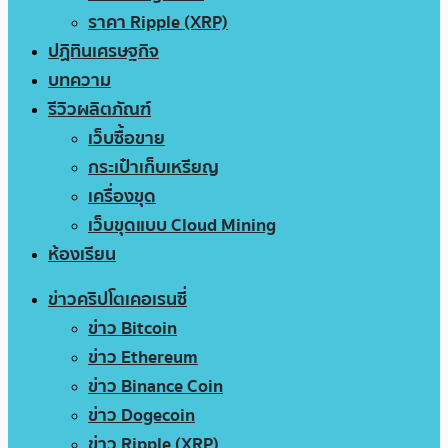
ราคา Ripple (XRP)
ปฏิทินเศรษฐกิจ
บทความ
รีวิวผลิตภัณฑ์
เว็บซื้อขาย
กระเป๋าเก็บเหรียญ
เครื่องขุด
เว็บขุดแบบ Cloud Mining
ห้องเรียน
ข่าวคริปโตเคอเรนซี่
ข่าว Bitcoin
ข่าว Ethereum
ข่าว Binance Coin
ข่าว Dogecoin
ข่าว Ripple (XRP)