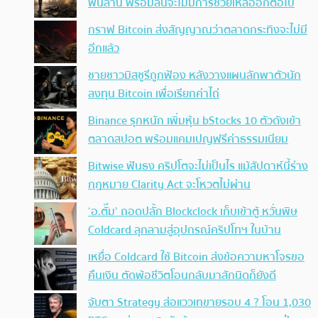
พันล้าน พร้อมลั่นจะไม่มีการช่วยเหลืออีกต่อไป
กราฟ Bitcoin ส่งสัญญาณว่าตลาดกระทิงจะไม่มี
อีกแล้ว
ชายชาวมิสซูรีถูกฟ้อง หลังวางแผนลักพาตัวนัก
ลงทุน Bitcoin เพื่อเรียกค่าไถ่
Binance รุกหนัก เพิ่มหุ้น bStocks 10 ตัวดังเข้า
ตลาดสปอต พร้อมแคมเปญฟรีค่าธรรมเนียม
Bitwise ฟันธง คริปโตจะไม่เป็นไร แม้สัปดาห์นี้ร่าง
กฎหมาย Clarity Act จะโหวตไม่ผ่าน
‘อ.ตั๊ม’ ถอดปลั้ก Blockclock เก็บเข้าตู้ หวั่นพิษ
Coldcard ลุกลามสู่อุปกรณ์คริปโทฯ ในบ้าน
เหยื่อ Coldcard ใช้ Bitcoin ส่งข้อความหาโจรขอ
คืนเงิน ตัดพ้อชีวิตโอนกลับมาสักนิดก็ยังดี
จับตา Strategy ส่อแววเทขายรอบ 4 ? โอน 1,030