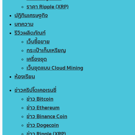
ราคา Ripple (XRP)
ปฏิทินเศรษฐกิจ
บทความ
รีวิวผลิตภัณฑ์
เว็บซื้อขาย
กระเป๋าเก็บเหรียญ
เครื่องขุด
เว็บขุดแบบ Cloud Mining
ห้องเรียน
ข่าวคริปโตเคอเรนซี่
ข่าว Bitcoin
ข่าว Ethereum
ข่าว Binance Coin
ข่าว Dogecoin
ข่าว Ripple (XRP)