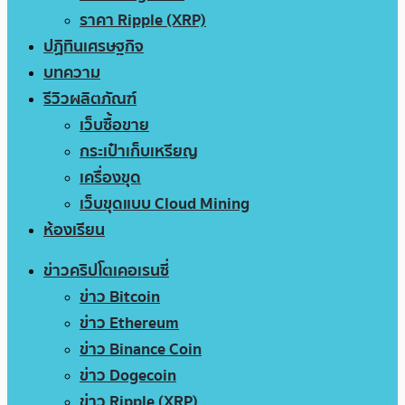
ราคา Ripple (XRP)
ปฏิทินเศรษฐกิจ
บทความ
รีวิวผลิตภัณฑ์
เว็บซื้อขาย
กระเป๋าเก็บเหรียญ
เครื่องขุด
เว็บขุดแบบ Cloud Mining
ห้องเรียน
ข่าวคริปโตเคอเรนซี่
ข่าว Bitcoin
ข่าว Ethereum
ข่าว Binance Coin
ข่าว Dogecoin
ข่าว Ripple (XRP)