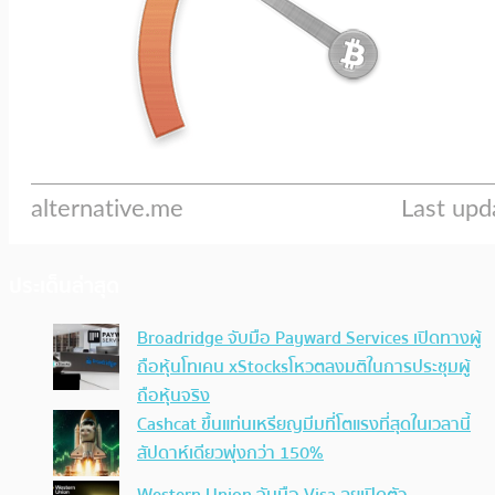
ประเด็นล่าสุด
Broadridge จับมือ Payward Services เปิดทางผู้
ถือหุ้นโทเคน xStocksโหวตลงมติในการประชุมผู้
ถือหุ้นจริง
Cashcat ขึ้นแท่นเหรียญมีมที่โตแรงที่สุดในเวลานี้
สัปดาห์เดียวพุ่งกว่า 150%
Western Union จับมือ Visa ลุยเปิดตัว