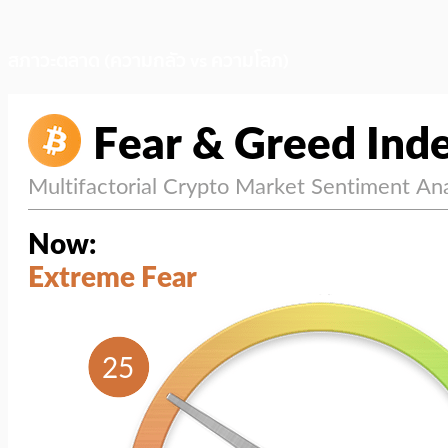
สภาวะตลาด (ความกลัว vs ความโลภ)