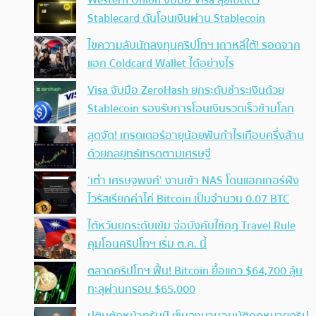
Stablecard ดันโอนเงินผ่าน Stablecoin
ไขความลับนักลงทุนคริปโทฯ เกาหลีใต้! รอดจาก
แฮก Coldcard Wallet ได้อย่างไร
Visa จับมือ ZeroHash ยกระดับชำระเงินด้วย
Stablecoin รองรับการโอนเงินรวดเร็วข้ามโลก
สุดจัด! เทรดเดอร์อายุน้อยฟันกำไรเกือบครึ่งล้าน
ด้วยกลยุทธ์เทรดตามเศรษฐี
‘เต๋า เศรษฐพงศ์’ งานเข้า NAS โดนแฮกเกอร์ฝัง
ไวรัสเรียกค่าไถ่ Bitcoin เป็นจำนวน 0.07 BTC
ไต้หวันยกระดับเข้ม จ่อบังคับใช้กฏ Travel Rule
คุมโอนคริปโทฯ เริ่ม ต.ค. นี้
ตลาดคริปโทฯ ฟื้น! Bitcoin ยื้อแถว $64,700 ลุ้น
ทะลุผ่านกรอบ $65,000
ปูตินตัดหน้าทรัมป์ เซ็นลงนามอนุมัติกฎหมายคริป