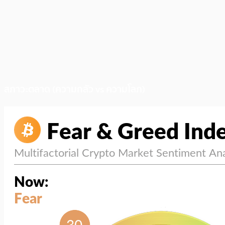
สภาวะตลาด (ความกลัว vs ความโลภ)