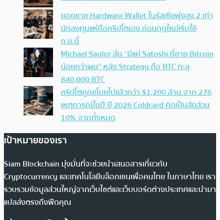
ยอดขาย Hardware Wallet ในรัสเซียพุ่งสูง 2 เท่า
นักลงทุนแห่ถือคริปโตเอง ก่อนกฎใหม่เริ่มใช้
ก.ย.นี้
Michael Saylor ลั่น “มีแค่ Satoshi ที่ขาย Bitcoin
น้อยกว่าผม” หลัง Strategy ถือ BTC ทะลุ
840,000 BTC
คริปโตถูกขโมยไปแล้วกว่า $1,200 ล้าน จาก 276
เหตุการณ์ในปี ปี 2026 Coldcard คิดเป็นสัดส่วน
10% จากทั้งหมด
เป้าหมายของเรา
Siam Blockchain มุ่งมั่นที่จะช่วยนำเสนอสารเกี่ยวกับ
Cryptocurrency และเทคโนโลยีบล็อกเชนเพื่อคนไทย ในภาษาไทย เรา
รวบรวมข้อมูลส่วนใหญ่จากเว็บไซต์และเว็บบอร์ดต่างประเทศและนำมา
แปลส่งตรงถึงฟีดคุณ