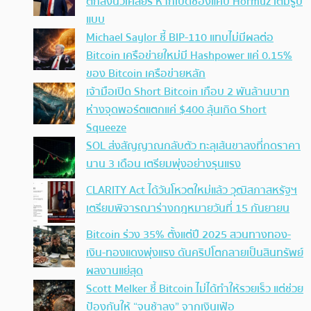
ตกลงนิวเคลียร์ หากเปิดช่องแคบ Hormuz เต็มรูป
แบบ
Michael Saylor ชี้ BIP-110 แทบไม่มีผลต่อ
Bitcoin เครือข่ายใหม่มี Hashpower แค่ 0.15%
ของ Bitcoin เครือข่ายหลัก
เจ้ามือเปิด Short Bitcoin เกือบ 2 พันล้านบาท
ห่างจุดพอร์ตแตกแค่ $400 ลุ้นเกิด Short
Squeeze
SOL ส่งสัญญาณกลับตัว ทะลุเส้นขาลงที่กดราคา
นาน 3 เดือน เตรียมพุ่งอย่างรุนแรง
CLARITY Act ได้วันโหวตใหม่แล้ว วุฒิสภาสหรัฐฯ
เตรียมพิจารณาร่างกฎหมายวันที่ 15 กันยายน
Bitcoin ร่วง 35% ตั้งแต่ปี 2025 สวนทางทอง-
เงิน-ทองแดงพุ่งแรง ดันคริปโตกลายเป็นสินทรัพย์
ผลงานแย่สุด
Scott Melker ชี้ Bitcoin ไม่ได้ทำให้รวยเร็ว แต่ช่วย
ป้องกันให้ “จนช้าลง” จากเงินเฟ้อ