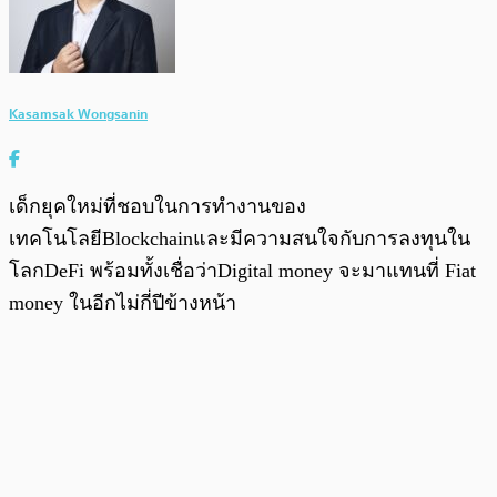
Kasamsak Wongsanin
เด็กยุคใหม่ที่ชอบในการทำงานของ
เทคโนโลยีBlockchainและมีความสนใจกับการลงทุนใน
โลกDeFi พร้อมทั้งเชื่อว่าDigital money จะมาแทนที่ Fiat
money ในอีกไม่กี่ปีข้างหน้า