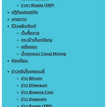
ราคา Ripple (XRP)
ปฏิทินเศรษฐกิจ
บทความ
รีวิวผลิตภัณฑ์
เว็บซื้อขาย
กระเป๋าเก็บเหรียญ
เครื่องขุด
เว็บขุดแบบ Cloud Mining
ห้องเรียน
ข่าวคริปโตเคอเรนซี่
ข่าว Bitcoin
ข่าว Ethereum
ข่าว Binance Coin
ข่าว Dogecoin
ข่าว Ripple (XRP)