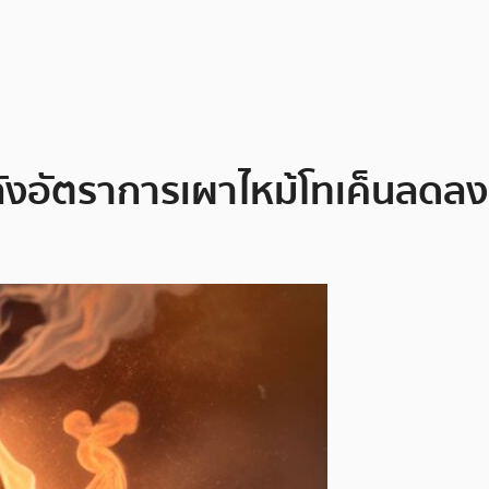
ลังอัตราการเผาไหม้โทเค็นลดล