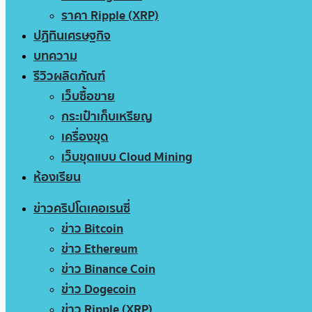
ราคา Ripple (XRP)
ปฏิทินเศรษฐกิจ
บทความ
รีวิวผลิตภัณฑ์
เว็บซื้อขาย
กระเป๋าเก็บเหรียญ
เครื่องขุด
เว็บขุดแบบ Cloud Mining
ห้องเรียน
ข่าวคริปโตเคอเรนซี่
ข่าว Bitcoin
ข่าว Ethereum
ข่าว Binance Coin
ข่าว Dogecoin
ข่าว Ripple (XRP)