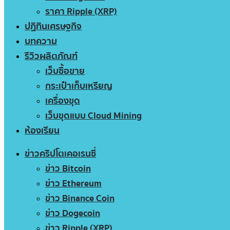
ราคา Ripple (XRP)
ปฏิทินเศรษฐกิจ
บทความ
รีวิวผลิตภัณฑ์
เว็บซื้อขาย
กระเป๋าเก็บเหรียญ
เครื่องขุด
เว็บขุดแบบ Cloud Mining
ห้องเรียน
ข่าวคริปโตเคอเรนซี่
ข่าว Bitcoin
ข่าว Ethereum
ข่าว Binance Coin
ข่าว Dogecoin
ข่าว Ripple (XRP)