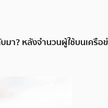
มา? หลังจำนวนผู้ใช้บนเครือข่า