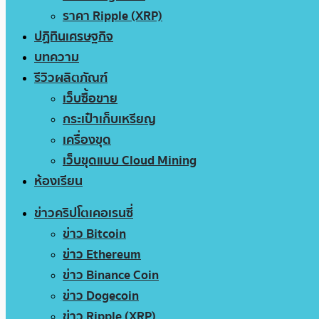
ราคา Ripple (XRP)
ปฏิทินเศรษฐกิจ
บทความ
รีวิวผลิตภัณฑ์
เว็บซื้อขาย
กระเป๋าเก็บเหรียญ
เครื่องขุด
เว็บขุดแบบ Cloud Mining
ห้องเรียน
ข่าวคริปโตเคอเรนซี่
ข่าว Bitcoin
ข่าว Ethereum
ข่าว Binance Coin
ข่าว Dogecoin
ข่าว Ripple (XRP)