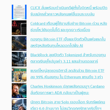
CLICX ลั่นพร้อมดำเนินคดีผู้ตั้งใจบิดหนี้ พร้อมปิด
รับสมัครชั่วคราวหลังคนแห่ยื่นจนระบบล้น
Coldcard เตือนผู้ใช้งานรีบย้าย Bitcoin ด่วน หลัง
ช่องโหว่ยังอุดไม่ได้ และถูกเจาะต่อเนื่อง
กองทุน Bitcoin ETF เจ๊งและปิดตัวเป็นแห่งแรกใน
สหรัฐหลังเงินทุนไหลออกไปฝั่ง AI
BlackRock ลุยเปิดตัว Tokenized สำหรับกองทุน
ตลาดเงินยุโรปมูลค่า 3.11 แสนล้านดอลลาร์
แบงก์ใหญ่สุดของอิตาลี ลดสัดส่วน Bitcoin ETF
ลง 99% หันลงทุน ใน Ethereum แทนถึง 3 เท่า
Charles Hoskinson ปลุกพลังคอมมูฯ Cardano
ลั่นต้องการพา ADA กลับมาเป็นผู้ชนะ
นักขุด Bitcoin สาย Solo เจอบล็อก รับทรัพย์คน
เดียว 6.6 ล้านบาท ไม่สนวิกฤตศรัทธาคริปโทฯ