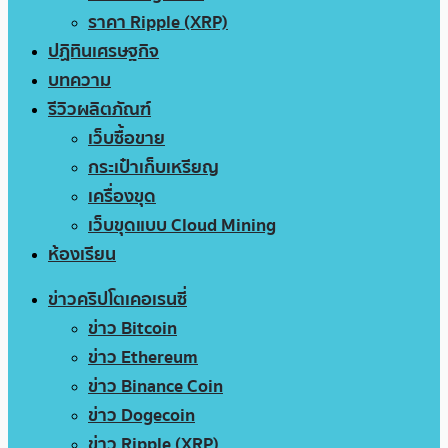
ราคา Ripple (XRP)
ปฏิทินเศรษฐกิจ
บทความ
รีวิวผลิตภัณฑ์
เว็บซื้อขาย
กระเป๋าเก็บเหรียญ
เครื่องขุด
เว็บขุดแบบ Cloud Mining
ห้องเรียน
ข่าวคริปโตเคอเรนซี่
ข่าว Bitcoin
ข่าว Ethereum
ข่าว Binance Coin
ข่าว Dogecoin
ข่าว Ripple (XRP)