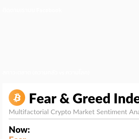
ติดตามเราบน Facebook
สภาวะตลาด (ความกลัว vs ความโลภ)