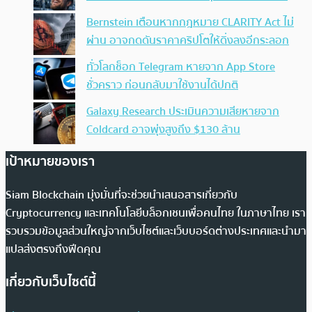
Bernstein เตือนหากกฎหมาย CLARITY Act ไม่
ผ่าน อาจกดดันราคาคริปโตให้ดิ่งลงอีกระลอก
ทั่วโลกช็อก Telegram หายจาก App Store
ชั่วคราว ก่อนกลับมาใช้งานได้ปกติ
Galaxy Research ประเมินความเสียหายจาก
Coldcard อาจพุ่งสูงถึง $130 ล้าน
เป้าหมายของเรา
Siam Blockchain มุ่งมั่นที่จะช่วยนำเสนอสารเกี่ยวกับ
Cryptocurrency และเทคโนโลยีบล็อกเชนเพื่อคนไทย ในภาษาไทย เรา
รวบรวมข้อมูลส่วนใหญ่จากเว็บไซต์และเว็บบอร์ดต่างประเทศและนำมา
แปลส่งตรงถึงฟีดคุณ
เกี่ยวกับเว็บไซต์นี้