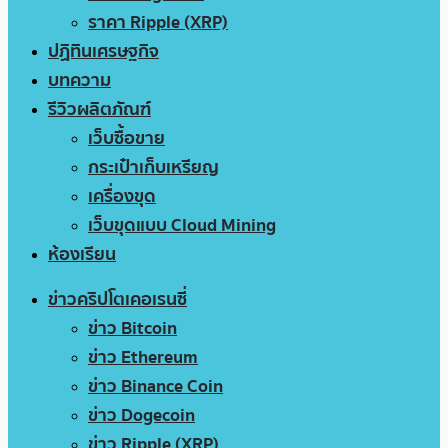
ราคา Ripple (XRP)
ปฏิทินเศรษฐกิจ
บทความ
รีวิวผลิตภัณฑ์
เว็บซื้อขาย
กระเป๋าเก็บเหรียญ
เครื่องขุด
เว็บขุดแบบ Cloud Mining
ห้องเรียน
ข่าวคริปโตเคอเรนซี่
ข่าว Bitcoin
ข่าว Ethereum
ข่าว Binance Coin
ข่าว Dogecoin
ข่าว Ripple (XRP)