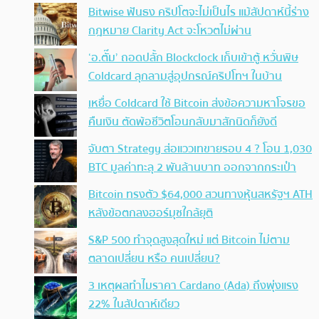
Bitwise ฟันธง คริปโตจะไม่เป็นไร แม้สัปดาห์นี้ร่าง
กฎหมาย Clarity Act จะโหวตไม่ผ่าน
‘อ.ตั๊ม’ ถอดปลั้ก Blockclock เก็บเข้าตู้ หวั่นพิษ
Coldcard ลุกลามสู่อุปกรณ์คริปโทฯ ในบ้าน
เหยื่อ Coldcard ใช้ Bitcoin ส่งข้อความหาโจรขอ
คืนเงิน ตัดพ้อชีวิตโอนกลับมาสักนิดก็ยังดี
จับตา Strategy ส่อแววเทขายรอบ 4 ? โอน 1,030
BTC มูลค่าทะลุ 2 พันล้านบาท ออกจากกระเป๋า
Bitcoin ทรงตัว $64,000 สวนทางหุ้นสหรัฐฯ ATH
หลังข้อตกลงฮอร์มุซใกล้ยุติ
S&P 500 ทำจุดสูงสุดใหม่ แต่ Bitcoin ไม่ตาม
ตลาดเปลี่ยน หรือ คนเปลี่ยน?
3 เหตุผลทำไมราคา Cardano (Ada) ถึงพุ่งแรง
22% ในสัปดาห์เดียว