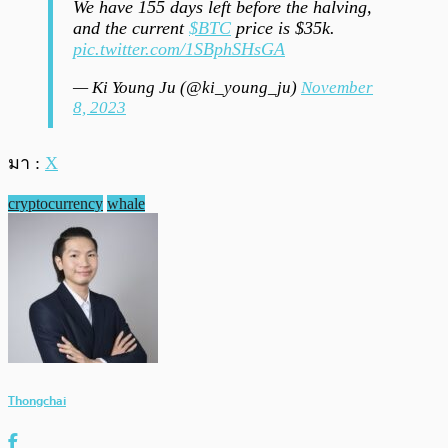
We have 155 days left before the halving,
and the current
$BTC
price is $35k.
pic.twitter.com/1SBphSHsGA
— Ki Young Ju (@ki_young_ju)
November
8, 2023
มา :
X
cryptocurrency
whale
Thongchai