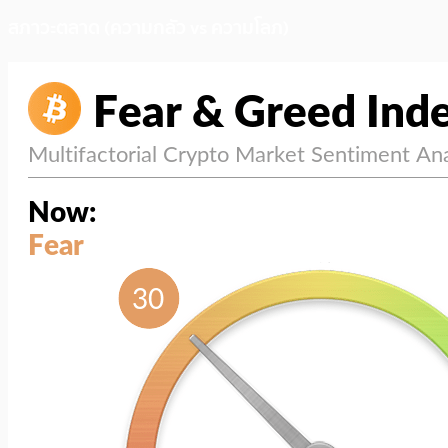
สภาวะตลาด (ความกลัว vs ความโลภ)