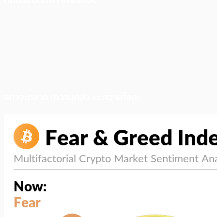
สภาวะตลาด (ความกลัว vs ความโลภ)