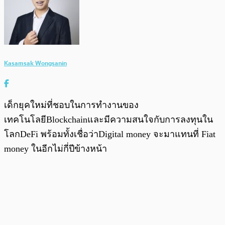
Kasamsak Wongsanin
เด็กยุคใหม่ที่ชอบในการทำงานของ
เทคโนโลยีBlockchainและมีความสนใจกับการลงทุนใน
โลกDeFi พร้อมทั้งเชื่อว่าDigital money จะมาแทนที่ Fiat
money ในอีกไม่กี่ปีข้างหน้า