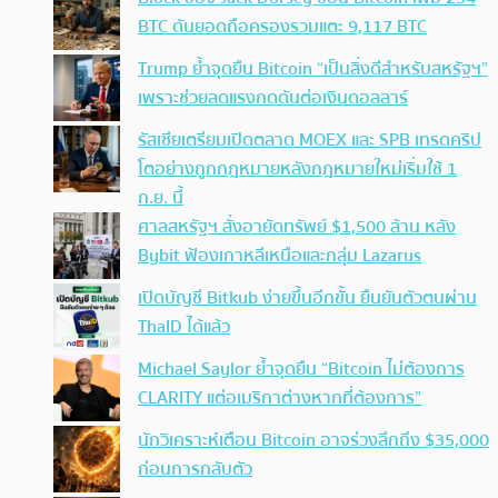
BTC ดันยอดถือครองรวมแตะ 9,117 BTC
Trump ย้ำจุดยืน Bitcoin “เป็นสิ่งดีสำหรับสหรัฐฯ”
เพราะช่วยลดแรงกดดันต่อเงินดอลลาร์
รัสเซียเตรียมเปิดตลาด MOEX และ SPB เทรดคริป
โตอย่างถูกกฎหมายหลังกฎหมายใหม่เริ่มใช้ 1
ก.ย. นี้
ศาลสหรัฐฯ สั่งอายัดทรัพย์ $1,500 ล้าน หลัง
Bybit ฟ้องเกาหลีเหนือและกลุ่ม Lazarus
เปิดบัญชี Bitkub ง่ายขึ้นอีกขั้น ยืนยันตัวตนผ่าน
ThaID ได้แล้ว
Michael Saylor ย้ำจุดยืน “Bitcoin ไม่ต้องการ
CLARITY แต่อเมริกาต่างหากที่ต้องการ”
นักวิเคราะห์เตือน Bitcoin อาจร่วงลึกถึง $35,000
ก่อนการกลับตัว