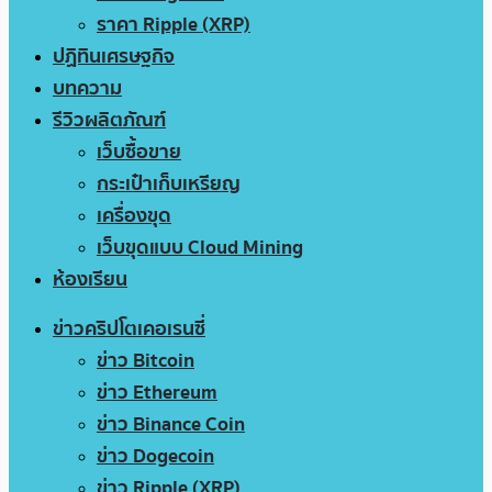
ราคา Ripple (XRP)
ปฏิทินเศรษฐกิจ
บทความ
รีวิวผลิตภัณฑ์
เว็บซื้อขาย
กระเป๋าเก็บเหรียญ
เครื่องขุด
เว็บขุดแบบ Cloud Mining
ห้องเรียน
ข่าวคริปโตเคอเรนซี่
ข่าว Bitcoin
ข่าว Ethereum
ข่าว Binance Coin
ข่าว Dogecoin
ข่าว Ripple (XRP)