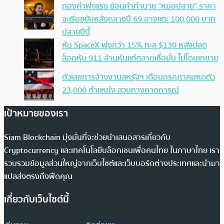
ทองคำพุ่งแรง ย้อนคำทำนาย “หมอปลาย” ราคา
จะเริ่มขยับหลังกลางปี 69 อาจแตะ 100,000 บาท
ปลายปีนี้
หุ้น SpaceX พุ่งกว่า 15% ทะลุ $130 หลังปลด
ล็อกหุ้น 911 ล้านหุ้นแต่ตลาดเชื่อมั่น ไม่โดนเทขาย
ตัวเลขการจ้างงานสหรัฐฯ เดือนกรกฎาคมหดตัว
23,000 ตำแหน่ง สวนทางคาดการณ์
เป้าหมายของเรา
Siam Blockchain มุ่งมั่นที่จะช่วยนำเสนอสารเกี่ยวกับ
Cryptocurrency และเทคโนโลยีบล็อกเชนเพื่อคนไทย ในภาษาไทย เรา
รวบรวมข้อมูลส่วนใหญ่จากเว็บไซต์และเว็บบอร์ดต่างประเทศและนำมา
แปลส่งตรงถึงฟีดคุณ
เกี่ยวกับเว็บไซต์นี้