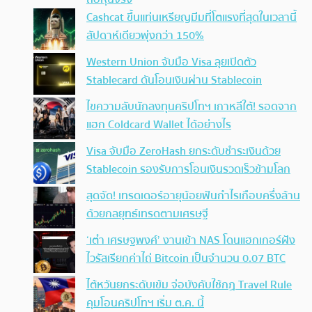
Cashcat ขึ้นแท่นเหรียญมีมที่โตแรงที่สุดในเวลานี้
สัปดาห์เดียวพุ่งกว่า 150%
Western Union จับมือ Visa ลุยเปิดตัว
Stablecard ดันโอนเงินผ่าน Stablecoin
ไขความลับนักลงทุนคริปโทฯ เกาหลีใต้! รอดจาก
แฮก Coldcard Wallet ได้อย่างไร
Visa จับมือ ZeroHash ยกระดับชำระเงินด้วย
Stablecoin รองรับการโอนเงินรวดเร็วข้ามโลก
สุดจัด! เทรดเดอร์อายุน้อยฟันกำไรเกือบครึ่งล้าน
ด้วยกลยุทธ์เทรดตามเศรษฐี
‘เต๋า เศรษฐพงศ์’ งานเข้า NAS โดนแฮกเกอร์ฝัง
ไวรัสเรียกค่าไถ่ Bitcoin เป็นจำนวน 0.07 BTC
ไต้หวันยกระดับเข้ม จ่อบังคับใช้กฏ Travel Rule
คุมโอนคริปโทฯ เริ่ม ต.ค. นี้