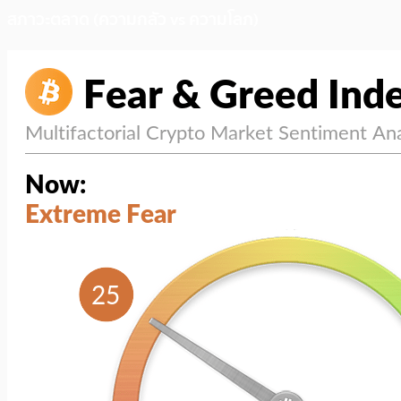
สภาวะตลาด (ความกลัว vs ความโลภ)