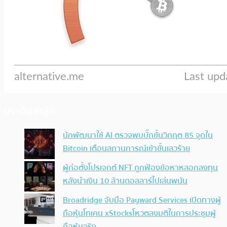
ประเด็นล่าสุด
นักพัฒนาใช้ AI ตรวจพบบั๊กขั้นวิกฤต 85 จุดใน
Bitcoin เตือนสถานการณ์เข้าขั้นเลวร้าย
ผู้ก่อตั้งโปรเจกต์ NFT ถูกฟ้องข้อหาหลอกลงทุน
หลังนำเงิน 10 ล้านดอลลาร์ไปเล่นพนัน
Broadridge จับมือ Payward Services เปิดทางผู้
ถือหุ้นโทเคน xStocksโหวตลงมติในการประชุมผู้
ถือหุ้นจริง