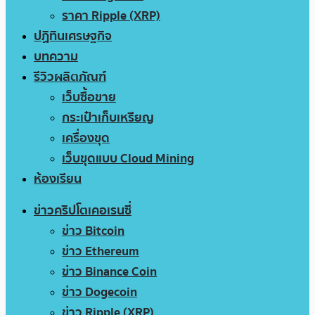
ราคา Ripple (XRP)
ปฏิทินเศรษฐกิจ
บทความ
รีวิวผลิตภัณฑ์
เว็บซื้อขาย
กระเป๋าเก็บเหรียญ
เครื่องขุด
เว็บขุดแบบ Cloud Mining
ห้องเรียน
ข่าวคริปโตเคอเรนซี่
ข่าว Bitcoin
ข่าว Ethereum
ข่าว Binance Coin
ข่าว Dogecoin
ข่าว Ripple (XRP)