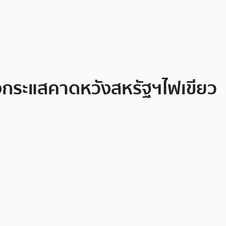
างกระแสคาดหวังสหรัฐฯไฟเขียว