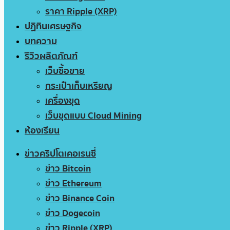
ราคา Ripple (XRP)
ปฏิทินเศรษฐกิจ
บทความ
รีวิวผลิตภัณฑ์
เว็บซื้อขาย
กระเป๋าเก็บเหรียญ
เครื่องขุด
เว็บขุดแบบ Cloud Mining
ห้องเรียน
ข่าวคริปโตเคอเรนซี่
ข่าว Bitcoin
ข่าว Ethereum
ข่าว Binance Coin
ข่าว Dogecoin
ข่าว Ripple (XRP)