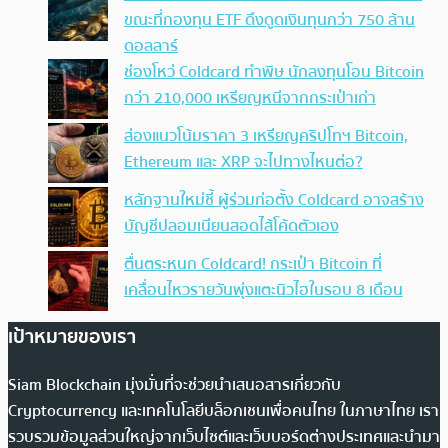
ขณะที่กองทุน ETF ดึงดูดเงินทุนกว่า 750 ล้าน
ดอลลาร์
ช่องโหว่ Coldcard ทำพิษ นักลงทุนโอน Bitcoin
กว่า 210,000 เหรียญหนีจากกระเป๋าเก่า
ส่องแนวโน้มราคา 3 เหรียญคริปโทฯ Bitcoin,
Ethereum และ XRP จะไปทางไหนต่อ?
หลักฐานใหม่ชี้ ผู้ร่วมก่อตั้ง Coldcard อาจสร้าง
บัญชีปลอมเนียนสอดไส้โค้ดตัวเอง
ตื่นตระหนก Coldcard! กระเป๋า Bitcoin ที่
เคลื่อนไหวรายวันพุ่งแตะนิวไฮในรอบ 8 เดือน
เป้าหมายของเรา
Siam Blockchain มุ่งมั่นที่จะช่วยนำเสนอสารเกี่ยวกับ
Cryptocurrency และเทคโนโลยีบล็อกเชนเพื่อคนไทย ในภาษาไทย เรา
รวบรวมข้อมูลส่วนใหญ่จากเว็บไซต์และเว็บบอร์ดต่างประเทศและนำมา