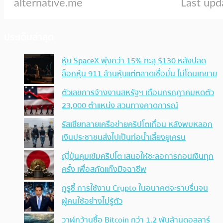
ประเด็นล่าสุด
หุ้น SpaceX พุ่งกว่า 15% ทะลุ $130 หลังปลด
ล็อกหุ้น 911 ล้านหุ้นแต่ตลาดเชื่อมั่น ไม่โดนเทขาย
ตัวเลขการจ้างงานสหรัฐฯ เดือนกรกฎาคมหดตัว
23,000 ตำแหน่ง สวนทางคาดการณ์
รัสเซียทลายเครือข่ายคริปโตเถื่อน หลังพบหลอก
เงินประชาชนส่งไปเป็นท่อน้ำเลี้ยงยูเครน
ญี่ปุ่นคุมเข้มคริปโต เสนอให้ชะลอการถอนเงินทุก
ครั้ง เพื่อสกัดแก๊งมิจฉาชีพ
กูรูชี้ การใช้งาน Crypto ในอนาคตจะราบรื่นจน
ผู้คนใช้อย่างไม่รู้ตัว
วาฬกว้านซื้อ Bitcoin กว่า 1.2 พันล้านดอลลาร์