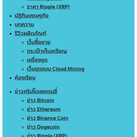
ราคา Ripple (XRP)
ปฏิทินเศรษฐกิจ
บทความ
รีวิวผลิตภัณฑ์
เว็บซื้อขาย
กระเป๋าเก็บเหรียญ
เครื่องขุด
เว็บขุดแบบ Cloud Mining
ห้องเรียน
ข่าวคริปโตเคอเรนซี่
ข่าว Bitcoin
ข่าว Ethereum
ข่าว Binance Coin
ข่าว Dogecoin
ข่าว Ripple (XRP)