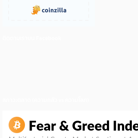
ติดตามเราบน Facebook
สภาวะตลาด (ความกลัว vs ความโลภ)