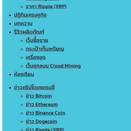
ราคา Ripple (XRP)
ปฏิทินเศรษฐกิจ
บทความ
รีวิวผลิตภัณฑ์
เว็บซื้อขาย
กระเป๋าเก็บเหรียญ
เครื่องขุด
เว็บขุดแบบ Cloud Mining
ห้องเรียน
ข่าวคริปโตเคอเรนซี่
ข่าว Bitcoin
ข่าว Ethereum
ข่าว Binance Coin
ข่าว Dogecoin
ข่าว Ripple (XRP)