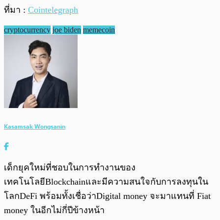
ที่มา :
Cointelegraph
cryptocurrency
joe biden
memecoin
Kasamsak Wongsanin
เด็กยุคใหม่ที่ชอบในการทำงานของ
เทคโนโลยีBlockchainและมีความสนใจกับการลงทุนใน
โลกDeFi พร้อมทั้งเชื่อว่าDigital money จะมาแทนที่ Fiat
money ในอีกไม่กี่ปีข้างหน้า