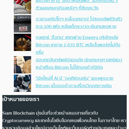
Bitcoin เข้าสู่ ‘สัปดาห์เงินเฟ้อ’ ส่องไทม์ไลน์ 3
ตัวเลขเศรษฐกิจสหรัฐฯ ที่ต้องระวัง
อวสานคริปโทฯ เกลื่อนตลาด! โปรเจกต์แห่ปิดตัว
ทะลุ 100 แห่ง หลังแฮ็กระบาด-เงินทุนหดหาย
กลยุทธ์ ‘ถือทน’ แตกพ่าย Empery บริษัทคลัง
Bitcoin เทขาย 1,635 BTC เหลือในพอร์ตไม่ถึง
ครึ่ง
สอบตกสินทรัพย์ปลอดภัย นักเศรษฐศาสตร์แนว
หน้าเตือน Bitcoin ไม่ใช่ทองคำดิจิทัล
วิจัยใหม่ชี้ AI มี “อคติซ่อนเร้น” แอบพูดอวย
Bitcoin เมื่อเจอคำถามเรื่องวิกฤตการเงิน
เป้าหมายของเรา
Siam Blockchain มุ่งมั่นที่จะช่วยนำเสนอสารเกี่ยวกับ
Cryptocurrency และเทคโนโลยีบล็อกเชนเพื่อคนไทย ในภาษาไทย เรา
รวบรวมข้อมูลส่วนใหญ่จากเว็บไซต์และเว็บบอร์ดต่างประเทศและนำมา