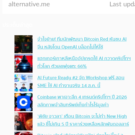
ประเด็นล่าสุด
จำใจย้าย! ทีมนักพัฒนา Bitcoin Red หันซบ AI
จีน หลังโดน OpenAI บล็อกไม่ให้ใช้
แฮกเกอร์เกาหลีเหนืออัปเกรดใช้ AI กวาดคริปโทฯ
ทั่วโลก ตัวเลขพุ่งแตะ 66%
AI Future Ready #2 จัด Workshop ฟรี สอน
SME ใช้ AI ทำงานจริง 14 ส.ค. นี้
Coinbase พาเจาะลึก 4 เทรนด์คริปโทฯ ปี 2026
สลัดภาพจำสินทรัพย์เก็งกำไรไร้มูลค่า
‘พิชัย จาวลา’ เตือน Bitcoin จะไม่ทำ New High
แล้ว ชี้ไม่เกิน 5 ปี ราคาร่วงเหลือหลักพันดอลลาร์