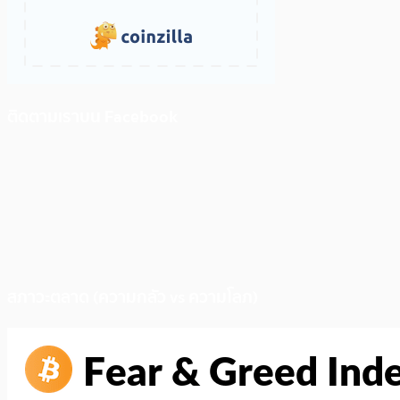
ติดตามเราบน Facebook
สภาวะตลาด (ความกลัว vs ความโลภ)