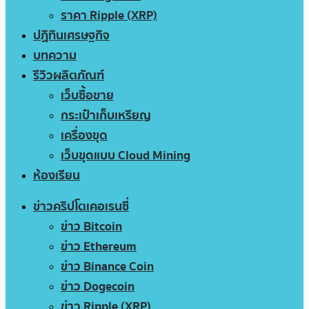
ราคา Ripple (XRP)
ปฏิทินเศรษฐกิจ
บทความ
รีวิวผลิตภัณฑ์
เว็บซื้อขาย
กระเป๋าเก็บเหรียญ
เครื่องขุด
เว็บขุดแบบ Cloud Mining
ห้องเรียน
ข่าวคริปโตเคอเรนซี่
ข่าว Bitcoin
ข่าว Ethereum
ข่าว Binance Coin
ข่าว Dogecoin
ข่าว Ripple (XRP)