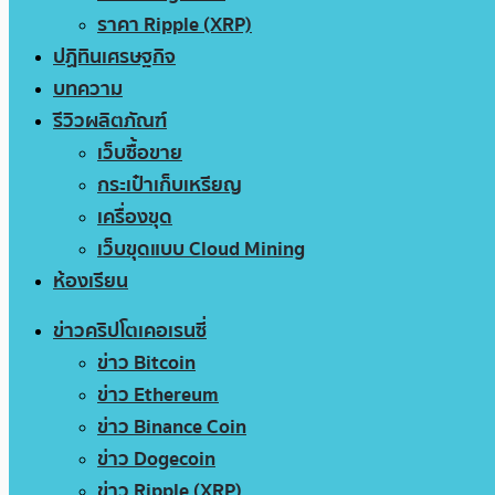
ราคา Ripple (XRP)
ปฏิทินเศรษฐกิจ
บทความ
รีวิวผลิตภัณฑ์
เว็บซื้อขาย
กระเป๋าเก็บเหรียญ
เครื่องขุด
เว็บขุดแบบ Cloud Mining
ห้องเรียน
ข่าวคริปโตเคอเรนซี่
ข่าว Bitcoin
ข่าว Ethereum
ข่าว Binance Coin
ข่าว Dogecoin
ข่าว Ripple (XRP)