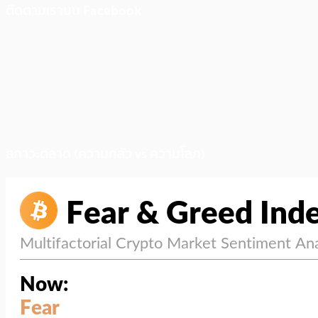
ติดตามเราบน Facebook
สภาวะตลาด (ความกลัว vs ความโลภ)