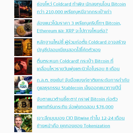
ช่องโหว่ Coldcard ทำพิษ นักลงทุนโอน Bitcoin
กว่า 210,000 เหรียญหนีจากกระเป๋าเก่า
ส่องแนวโน้มราคา 3 เหรียญคริปโทฯ Bitcoin,
Ethereum และ XRP จะไปทางไหนต่อ?
หลักฐานใหม่ชี้ ผู้ร่วมก่อตั้ง Coldcard อาจสร้าง
บัญชีปลอมเนียนสอดไส้โค้ดตัวเอง
ตื่นตระหนก Coldcard! กระเป๋า Bitcoin ที่
เคลื่อนไหวรายวันพุ่งแตะนิวไฮในรอบ 8 เดือน
ก.ล.ต. ชงเข้ม! จับมือแบงก์ชาติยกระดับการกำกับ
ดูแลธุรกรรม Stablecoin เล็งออกแนวทางปีนี้
จับตาแนวต้านชี้ชะตา! กราฟ Bitcoin ก่อตัว
แพทเทิร์นกระทิง จ่อพุ่งทดสอบ $76,000
เจาะลึกมุมมอง CIO Bitwise ทำไม 12-24 เดือน
ข้างหน้าคือ ยุคทองของ Tokenization