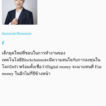
Kasamsak Wongsanin
เด็กยุคใหม่ที่ชอบในการทำงานของ
เทคโนโลยีBlockchainและมีความสนใจกับการลงทุนใน
โลกDeFi พร้อมทั้งเชื่อว่าDigital money จะมาแทนที่ Fiat
money ในอีกไม่กี่ปีข้างหน้า