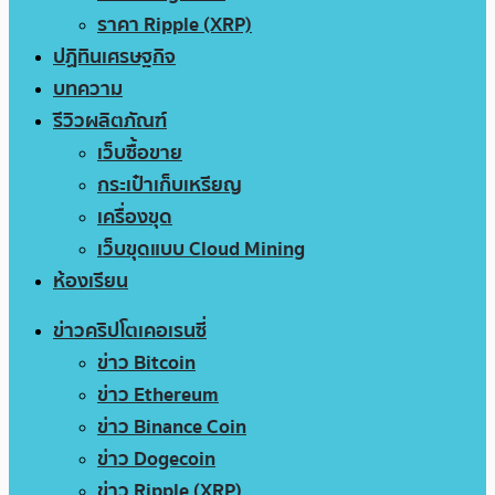
ราคา Ripple (XRP)
ปฏิทินเศรษฐกิจ
บทความ
รีวิวผลิตภัณฑ์
เว็บซื้อขาย
กระเป๋าเก็บเหรียญ
เครื่องขุด
เว็บขุดแบบ Cloud Mining
ห้องเรียน
ข่าวคริปโตเคอเรนซี่
ข่าว Bitcoin
ข่าว Ethereum
ข่าว Binance Coin
ข่าว Dogecoin
ข่าว Ripple (XRP)