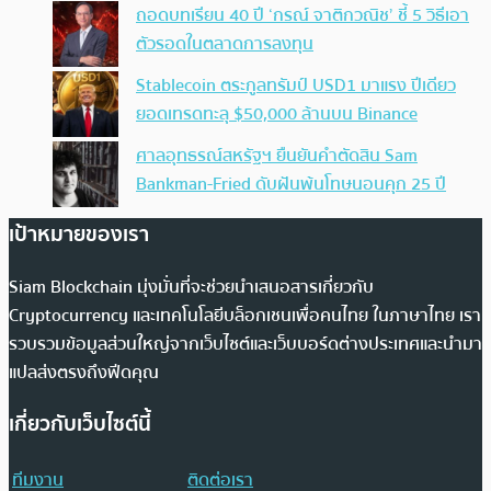
ถอดบทเรียน 40 ปี ‘กรณ์ จาติกวณิช’ ชี้ 5 วิธีเอา
ตัวรอดในตลาดการลงทุน
Stablecoin ตระกูลทรัมป์ USD1 มาแรง ปีเดียว
ยอดเทรดทะลุ $50,000 ล้านบน Binance
ศาลอุทธรณ์สหรัฐฯ ยืนยันคำตัดสิน Sam
Bankman-Fried ดับฝันพ้นโทษนอนคุก 25 ปี
เป้าหมายของเรา
Siam Blockchain มุ่งมั่นที่จะช่วยนำเสนอสารเกี่ยวกับ
Cryptocurrency และเทคโนโลยีบล็อกเชนเพื่อคนไทย ในภาษาไทย เรา
รวบรวมข้อมูลส่วนใหญ่จากเว็บไซต์และเว็บบอร์ดต่างประเทศและนำมา
แปลส่งตรงถึงฟีดคุณ
เกี่ยวกับเว็บไซต์นี้
ทีมงาน
ติดต่อเรา