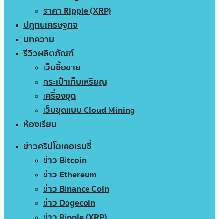
ราคา Ripple (XRP)
ปฏิทินเศรษฐกิจ
บทความ
รีวิวผลิตภัณฑ์
เว็บซื้อขาย
กระเป๋าเก็บเหรียญ
เครื่องขุด
เว็บขุดแบบ Cloud Mining
ห้องเรียน
ข่าวคริปโตเคอเรนซี่
ข่าว Bitcoin
ข่าว Ethereum
ข่าว Binance Coin
ข่าว Dogecoin
ข่าว Ripple (XRP)