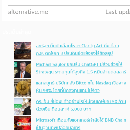
ประเด็นล่าสุด
สหรัฐฯ ยืนยันเลื่อนโหวต Clarity Act ถึงเดือน
ก.ย. ติดล็อก 3 ประเด็นขัดแย้งยังไร้ข้อสรุป
Michael Saylor ยอมรับ ChatGPT มีส่วนช่วยให้
Strategy ระดมทุนได้สูงถึง 1.5 หมื่นล้านดอลลาร์
แฉกลยุทธ์ บริษัทคลัง Bitcoinใน Nasdaq เจือจาง
หุ้น 98% โดยที่นักลงทุนแทบไม่รู้ตัว
ดร.เอ็ม ชี้ช่อง! ทำอย่างไรให้มีเงินเกษียณ 50 ล้าน
ด้วยเงินเดือนละแค่ 5,000 บาท
Microsoft เตือนภัยแฮกเกอร์กำลังใช้ BNB Chain
เป็นฐานทัพปล่อยมัลแวร์