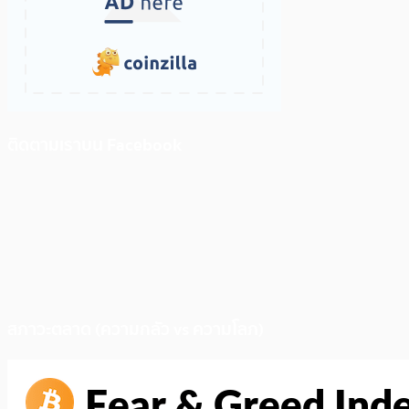
ติดตามเราบน Facebook
สภาวะตลาด (ความกลัว vs ความโลภ)