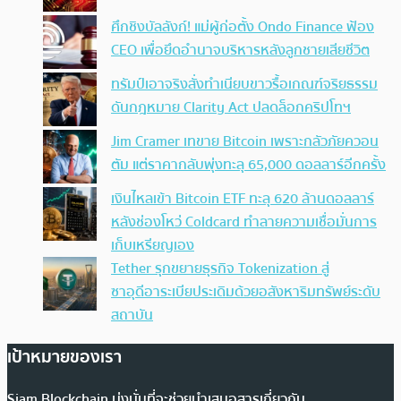
ศึกชิงบัลลังก์! แม่ผู้ก่อตั้ง Ondo Finance ฟ้อง
CEO เพื่อยึดอำนาจบริหารหลังลูกชายเสียชีวิต
ทรัมป์เอาจริง สั่งทำเนียบขาวรื้อเกณฑ์จริยธรรม
ดันกฎหมาย Clarity Act ปลดล็อกคริปโทฯ
Jim Cramer เทขาย Bitcoin เพราะกลัวภัยควอน
ตัม แต่ราคากลับพุ่งทะลุ 65,000 ดอลลาร์อีกครั้ง
เงินไหลเข้า Bitcoin ETF ทะลุ 620 ล้านดอลลาร์
หลังช่องโหว่ Coldcard ทำลายความเชื่อมั่นการ
เก็บเหรียญเอง
Tether รุกขยายธุรกิจ Tokenization สู่
ซาอุดีอาระเบียประเดิมด้วยอสังหาริมทรัพย์ระดับ
สถาบัน
เป้าหมายของเรา
Siam Blockchain มุ่งมั่นที่จะช่วยนำเสนอสารเกี่ยวกับ