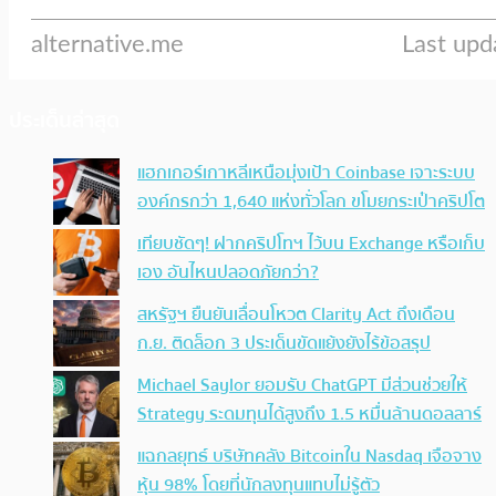
ประเด็นล่าสุด
แฮกเกอร์เกาหลีเหนือมุ่งเป้า Coinbase เจาะระบบ
องค์กรกว่า 1,640 แห่งทั่วโลก ขโมยกระเป๋าคริปโต
เทียบชัดๆ! ฝากคริปโทฯ ไว้บน Exchange หรือเก็บ
เอง อันไหนปลอดภัยกว่า?
สหรัฐฯ ยืนยันเลื่อนโหวต Clarity Act ถึงเดือน
ก.ย. ติดล็อก 3 ประเด็นขัดแย้งยังไร้ข้อสรุป
Michael Saylor ยอมรับ ChatGPT มีส่วนช่วยให้
Strategy ระดมทุนได้สูงถึง 1.5 หมื่นล้านดอลลาร์
แฉกลยุทธ์ บริษัทคลัง Bitcoinใน Nasdaq เจือจาง
หุ้น 98% โดยที่นักลงทุนแทบไม่รู้ตัว