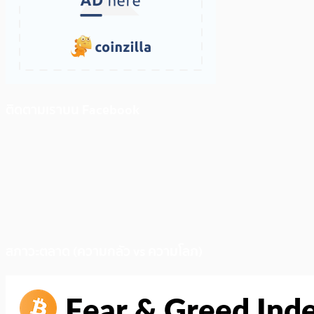
ติดตามเราบน Facebook
สภาวะตลาด (ความกลัว vs ความโลภ)