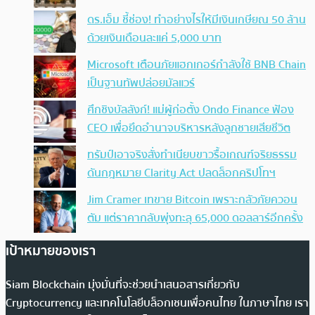
ดร.เอ็ม ชี้ช่อง! ทำอย่างไรให้มีเงินเกษียณ 50 ล้าน
ด้วยเงินเดือนละแค่ 5,000 บาท
Microsoft เตือนภัยแฮกเกอร์กำลังใช้ BNB Chain
เป็นฐานทัพปล่อยมัลแวร์
ศึกชิงบัลลังก์! แม่ผู้ก่อตั้ง Ondo Finance ฟ้อง
CEO เพื่อยึดอำนาจบริหารหลังลูกชายเสียชีวิต
ทรัมป์เอาจริง สั่งทำเนียบขาวรื้อเกณฑ์จริยธรรม
ดันกฎหมาย Clarity Act ปลดล็อกคริปโทฯ
Jim Cramer เทขาย Bitcoin เพราะกลัวภัยควอน
ตัม แต่ราคากลับพุ่งทะลุ 65,000 ดอลลาร์อีกครั้ง
เป้าหมายของเรา
Siam Blockchain มุ่งมั่นที่จะช่วยนำเสนอสารเกี่ยวกับ
Cryptocurrency และเทคโนโลยีบล็อกเชนเพื่อคนไทย ในภาษาไทย เรา