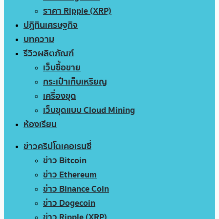
ราคา Ripple (XRP)
ปฏิทินเศรษฐกิจ
บทความ
รีวิวผลิตภัณฑ์
เว็บซื้อขาย
กระเป๋าเก็บเหรียญ
เครื่องขุด
เว็บขุดแบบ Cloud Mining
ห้องเรียน
ข่าวคริปโตเคอเรนซี่
ข่าว Bitcoin
ข่าว Ethereum
ข่าว Binance Coin
ข่าว Dogecoin
ข่าว Ripple (XRP)