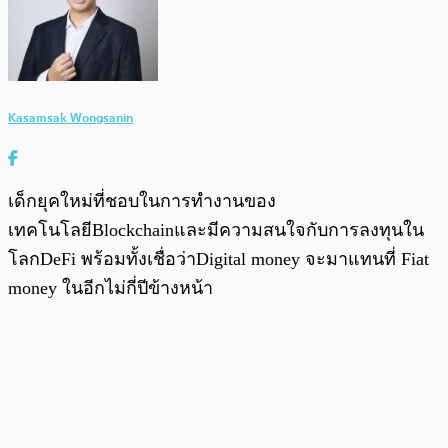
Kasamsak Wongsanin
เด็กยุคใหม่ที่ชอบในการทำงานของ
เทคโนโลยีBlockchainและมีความสนใจกับการลงทุนใน
โลกDeFi พร้อมทั้งเชื่อว่าDigital money จะมาแทนที่ Fiat
money ในอีกไม่กี่ปีข้างหน้า