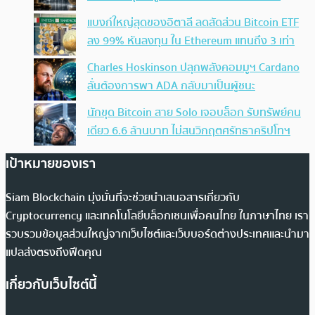
แบงก์ใหญ่สุดของอิตาลี ลดสัดส่วน Bitcoin ETF
ลง 99% หันลงทุน ใน Ethereum แทนถึง 3 เท่า
Charles Hoskinson ปลุกพลังคอมมูฯ Cardano
ลั่นต้องการพา ADA กลับมาเป็นผู้ชนะ
นักขุด Bitcoin สาย Solo เจอบล็อก รับทรัพย์คน
เดียว 6.6 ล้านบาท ไม่สนวิกฤตศรัทธาคริปโทฯ
เป้าหมายของเรา
Siam Blockchain มุ่งมั่นที่จะช่วยนำเสนอสารเกี่ยวกับ
Cryptocurrency และเทคโนโลยีบล็อกเชนเพื่อคนไทย ในภาษาไทย เรา
รวบรวมข้อมูลส่วนใหญ่จากเว็บไซต์และเว็บบอร์ดต่างประเทศและนำมา
แปลส่งตรงถึงฟีดคุณ
เกี่ยวกับเว็บไซต์นี้