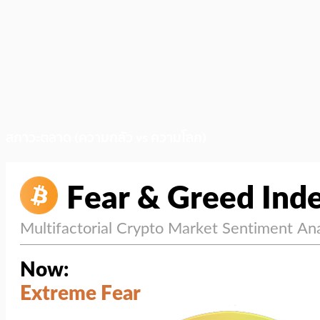
สภาวะตลาด (ความกลัว vs ความโลภ)