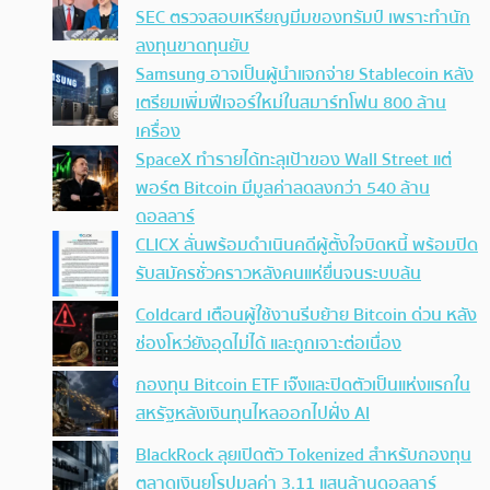
SEC ตรวจสอบเหรียญมีมของทรัมป์ เพราะทำนัก
ลงทุนขาดทุนยับ
Samsung อาจเป็นผู้นำแจกจ่าย Stablecoin หลัง
เตรียมเพิ่มฟีเจอร์ใหม่ในสมาร์ทโฟน 800 ล้าน
เครื่อง
SpaceX ทำรายได้ทะลุเป้าของ Wall Street แต่
พอร์ต Bitcoin มีมูลค่าลดลงกว่า 540 ล้าน
ดอลลาร์
CLICX ลั่นพร้อมดำเนินคดีผู้ตั้งใจบิดหนี้ พร้อมปิด
รับสมัครชั่วคราวหลังคนแห่ยื่นจนระบบล้น
Coldcard เตือนผู้ใช้งานรีบย้าย Bitcoin ด่วน หลัง
ช่องโหว่ยังอุดไม่ได้ และถูกเจาะต่อเนื่อง
กองทุน Bitcoin ETF เจ๊งและปิดตัวเป็นแห่งแรกใน
สหรัฐหลังเงินทุนไหลออกไปฝั่ง AI
BlackRock ลุยเปิดตัว Tokenized สำหรับกองทุน
ตลาดเงินยุโรปมูลค่า 3.11 แสนล้านดอลลาร์