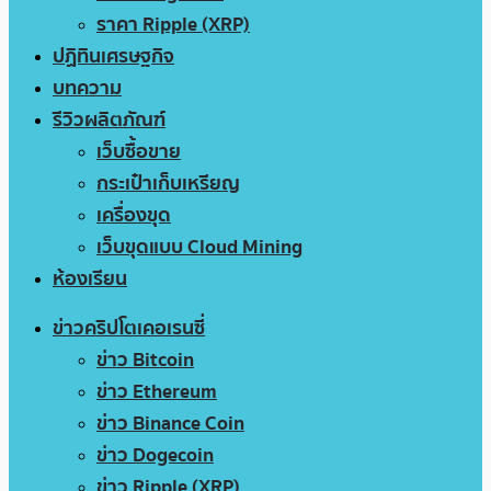
ราคา Ripple (XRP)
ปฏิทินเศรษฐกิจ
บทความ
รีวิวผลิตภัณฑ์
เว็บซื้อขาย
กระเป๋าเก็บเหรียญ
เครื่องขุด
เว็บขุดแบบ Cloud Mining
ห้องเรียน
ข่าวคริปโตเคอเรนซี่
ข่าว Bitcoin
ข่าว Ethereum
ข่าว Binance Coin
ข่าว Dogecoin
ข่าว Ripple (XRP)