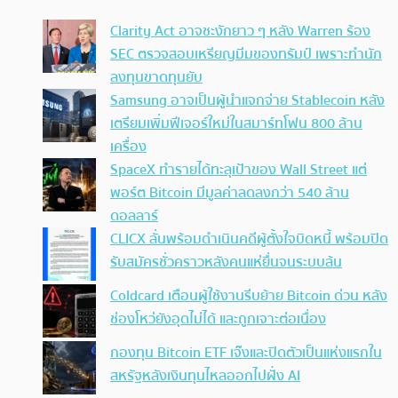
Clarity Act อาจชะงักยาว ๆ หลัง Warren ร้อง
SEC ตรวจสอบเหรียญมีมของทรัมป์ เพราะทำนัก
ลงทุนขาดทุนยับ
Samsung อาจเป็นผู้นำแจกจ่าย Stablecoin หลัง
เตรียมเพิ่มฟีเจอร์ใหม่ในสมาร์ทโฟน 800 ล้าน
เครื่อง
SpaceX ทำรายได้ทะลุเป้าของ Wall Street แต่
พอร์ต Bitcoin มีมูลค่าลดลงกว่า 540 ล้าน
ดอลลาร์
CLICX ลั่นพร้อมดำเนินคดีผู้ตั้งใจบิดหนี้ พร้อมปิด
รับสมัครชั่วคราวหลังคนแห่ยื่นจนระบบล้น
Coldcard เตือนผู้ใช้งานรีบย้าย Bitcoin ด่วน หลัง
ช่องโหว่ยังอุดไม่ได้ และถูกเจาะต่อเนื่อง
กองทุน Bitcoin ETF เจ๊งและปิดตัวเป็นแห่งแรกใน
สหรัฐหลังเงินทุนไหลออกไปฝั่ง AI