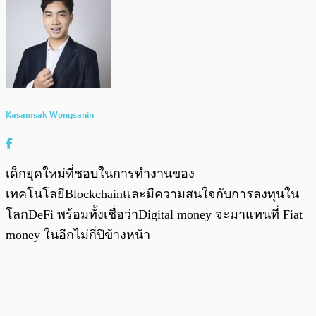
Kasamsak Wongsanin
เด็กยุคใหม่ที่ชอบในการทำงานของ
เทคโนโลยีBlockchainและมีความสนใจกับการลงทุนใน
โลกDeFi พร้อมทั้งเชื่อว่าDigital money จะมาแทนที่ Fiat
money ในอีกไม่กี่ปีข้างหน้า