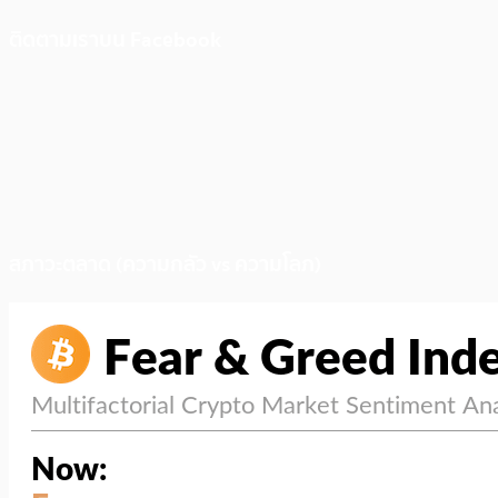
ติดตามเราบน Facebook
สภาวะตลาด (ความกลัว vs ความโลภ)