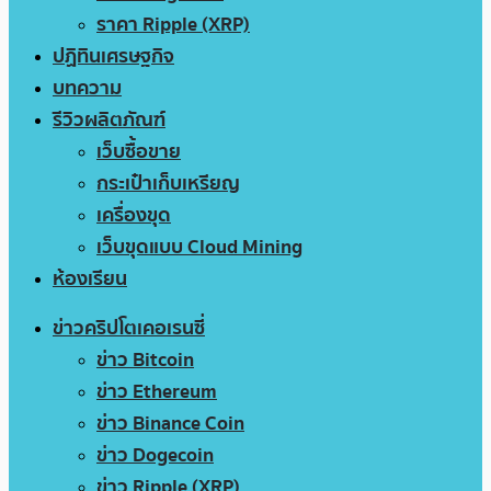
ราคา Ripple (XRP)
ปฏิทินเศรษฐกิจ
บทความ
รีวิวผลิตภัณฑ์
เว็บซื้อขาย
กระเป๋าเก็บเหรียญ
เครื่องขุด
เว็บขุดแบบ Cloud Mining
ห้องเรียน
ข่าวคริปโตเคอเรนซี่
ข่าว Bitcoin
ข่าว Ethereum
ข่าว Binance Coin
ข่าว Dogecoin
ข่าว Ripple (XRP)