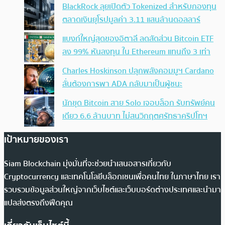
BlackRock ลุยเปิดตัว Tokenized สำหรับกองทุน
ตลาดเงินยุโรปมูลค่า 3.11 แสนล้านดอลลาร์
แบงก์ใหญ่สุดของอิตาลี ลดสัดส่วน Bitcoin ETF
ลง 99% หันลงทุน ใน Ethereum แทนถึง 3 เท่า
Charles Hoskinson ปลุกพลังคอมมูฯ Cardano
ลั่นต้องการพา ADA กลับมาเป็นผู้ชนะ
นักขุด Bitcoin สาย Solo เจอบล็อก รับทรัพย์คน
เดียว 6.6 ล้านบาท ไม่สนวิกฤตศรัทธาคริปโทฯ
เป้าหมายของเรา
Siam Blockchain มุ่งมั่นที่จะช่วยนำเสนอสารเกี่ยวกับ
Cryptocurrency และเทคโนโลยีบล็อกเชนเพื่อคนไทย ในภาษาไทย เรา
รวบรวมข้อมูลส่วนใหญ่จากเว็บไซต์และเว็บบอร์ดต่างประเทศและนำมา
แปลส่งตรงถึงฟีดคุณ