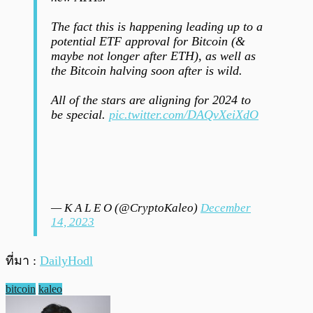
The fact this is happening leading up to a
potential ETF approval for Bitcoin (&
maybe not longer after ETH), as well as
the Bitcoin halving soon after is wild.
All of the stars are aligning for 2024 to
be special.
pic.twitter.com/DAQvXeiXdO
— K A L E O (@CryptoKaleo)
December
14, 2023
ที่มา :
DailyHodl
bitcoin
kaleo