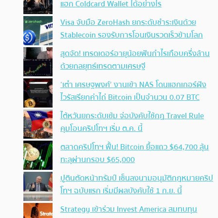
แฮก Coldcard Wallet ได้อย่างไร
Visa จับมือ ZeroHash ยกระดับชำระเงินด้วย
Stablecoin รองรับการโอนเงินรวดเร็วข้ามโลก
สุดจัด! เทรดเดอร์อายุน้อยฟันกำไรเกือบครึ่งล้าน
ด้วยกลยุทธ์เทรดตามเศรษฐี
‘เต๋า เศรษฐพงศ์’ งานเข้า NAS โดนแฮกเกอร์ฝัง
ไวรัสเรียกค่าไถ่ Bitcoin เป็นจำนวน 0.07 BTC
ไต้หวันยกระดับเข้ม จ่อบังคับใช้กฏ Travel Rule
คุมโอนคริปโทฯ เริ่ม ต.ค. นี้
ตลาดคริปโทฯ ฟื้น! Bitcoin ยื้อแถว $64,700 ลุ้น
ทะลุผ่านกรอบ $65,000
ปูตินตัดหน้าทรัมป์ เซ็นลงนามอนุมัติกฎหมายคริป
โทฯ ฉบับแรก เริ่มมีผลบังคับใช้ 1 ก.ย. นี้
Strategy เข้าร่วม Invest America สมทบทุน