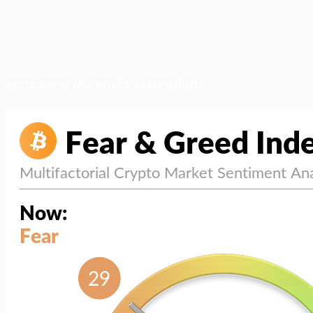
สภาวะตลาด (ความกลัว vs ความโลภ)