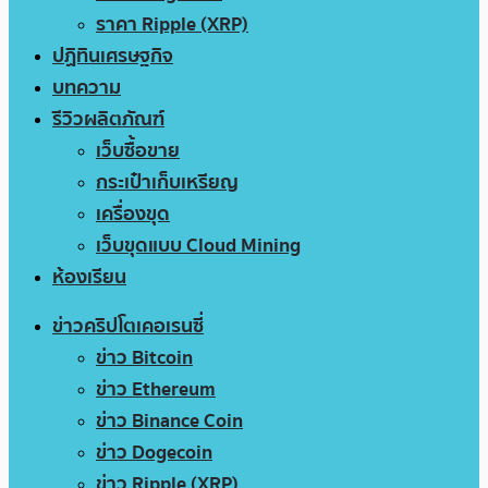
ราคา Ripple (XRP)
ปฏิทินเศรษฐกิจ
บทความ
รีวิวผลิตภัณฑ์
เว็บซื้อขาย
กระเป๋าเก็บเหรียญ
เครื่องขุด
เว็บขุดแบบ Cloud Mining
ห้องเรียน
ข่าวคริปโตเคอเรนซี่
ข่าว Bitcoin
ข่าว Ethereum
ข่าว Binance Coin
ข่าว Dogecoin
ข่าว Ripple (XRP)